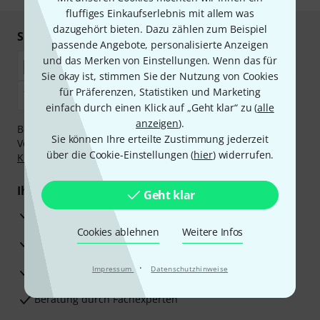
fluffiges Einkaufserlebnis mit allem was
dazugehört bieten. Dazu zählen zum Beispiel
Sicher einkaufen & bezahlen
passende Angebote, personalisierte Anzeigen
und das Merken von Einstellungen. Wenn das für
Sie okay ist, stimmen Sie der Nutzung von Cookies
für Präferenzen, Statistiken und Marketing
einfach durch einen Klick auf „Geht klar“ zu (
alle
anzeigen
).
Bezahlen Sie vertraulich und sicher per Nachnahme,
Sie können Ihre erteilte Zustimmung jederzeit
Vorkasse, PayPal, Amazon Pay,
Klarna Sofort bezahlen
,
über die Cookie-Einstellungen (
hier
) widerrufen.
Klarna Ratenzahlung
oder Kreditkarte.
Ihre Vorteile
Geht klar
3 Jahre Thomann Garantie
Cookies ablehnen
Weitere Infos
30 Tage Money-Back-Garantie
·
Reparaturservice
Impressum
Datenschutzhinweise
Beratung durch Fachexperten