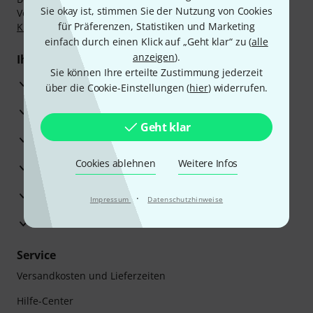
Sie okay ist, stimmen Sie der Nutzung von Cookies
Vorkasse, PayPal, Amazon Pay,
Klarna Sofort bezahlen
,
für Präferenzen, Statistiken und Marketing
Klarna Ratenzahlung
oder Kreditkarte.
einfach durch einen Klick auf „Geht klar“ zu (
alle
anzeigen
).
Ihre Vorteile
Sie können Ihre erteilte Zustimmung jederzeit
3 Jahre Thomann Garantie
über die Cookie-Einstellungen (
hier
) widerrufen.
30 Tage Money-Back-Garantie
Geht klar
Reparaturservice
Cookies ablehnen
Weitere Infos
Beratung durch Fachexperten
Zufriedenheitsgarantie
·
Impressum
Datenschutzhinweise
Europas größtes Versandlager
Service
Versandkosten und Lieferzeiten
Hilfe-Center