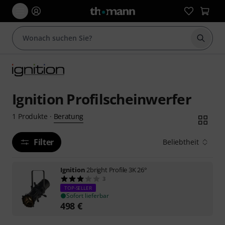
Suche 
Ignition Profilscheinwerfer
Beratung
1
Produkte
·
Filter
Beliebtheit
Ignition
2bright Profile 3K 26°
3
TOP-SELLER
Sofort lieferbar
498
€