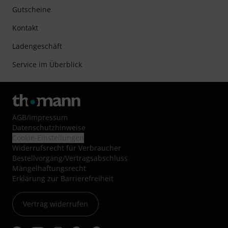
Gutscheine
Kontakt
Ladengeschäft
Service im Überblick
AGB
/
Impressum
Datenschutzhinweise
Cookie-Einstellungen
Widerrufsrecht für Verbraucher
Bestellvorgang/Vertragsabschluss
Mängelhaftungsrecht
Erklärung zur Barrierefreiheit
Vertrag widerrufen