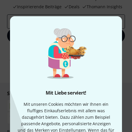
Inspirierende Beiträge
Deals
Thomann Insights
E-Mail-Adresse
*
Jetzt anmelden
Mit Klick auf „Jetzt anmelden“ stimmen Sie dem Erhalt von E-Mail-
Werbung und einer Messung des E-Mail-Nutzungsverhaltens zu. Die
Abmeldung ist jederzeit möglich. Weitere Informationen finden Sie in
unseren
Datenschutzhinweisen
.
* Pflichtfeld
Mit Liebe serviert!
Sicher einkaufen & bezahlen
Mit unseren Cookies möchten wir Ihnen ein
fluffiges Einkaufserlebnis mit allem was
dazugehört bieten. Dazu zählen zum Beispiel
passende Angebote, personalisierte Anzeigen
und das Merken von Einstellungen. Wenn das für
Bezahlen Sie vertraulich und sicher per Nachnahme,