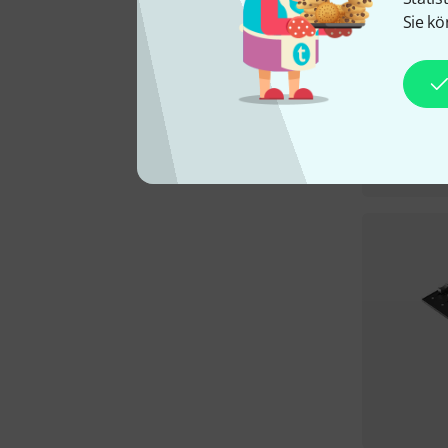
Sie kö