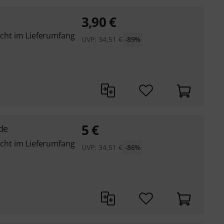
3,90
€
nicht im Lieferumfang
UVP:
34,51
€
-89%
5
€
de
nicht im Lieferumfang
UVP:
34,51
€
-86%