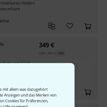
mmierbaren Feldern
 steuerbare
uerbar
349
€
le
UVP:
389
€
-10%
rfader mit 12-Bit
mmierbaren Feldern
 steuerbare
is mit allem was dazugehört
rte Anzeigen und das Merken von
von Cookies für Präferenzen,
u (
alle anzeigen
).