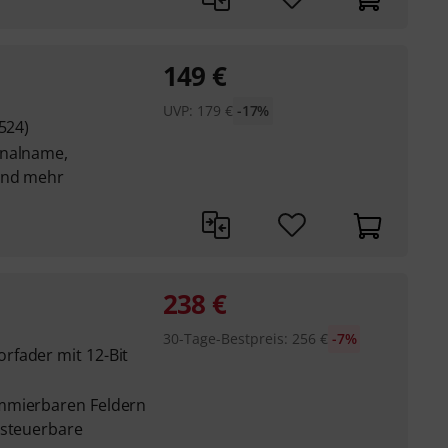
149
€
UVP:
179
€
-17%
524)
analname,
und mehr
238
€
30-Tage-Bestpreis
:
256
€
-7%
rfader mit 12-Bit
mmierbaren Feldern
 steuerbare