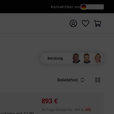
Kontakt
Über uns
DE / €
e mit Suchwort {searchTerm} starten
Beratung
Beliebtheit
893
€
30-Tage-Bestpreis
:
949
€
-6%
rfader mit 12-Bit