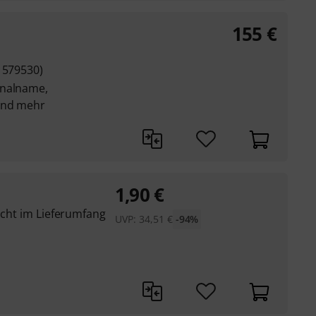
155
€
 579530)
analname,
und mehr
1,90
€
nicht im Lieferumfang
UVP:
34,51
€
-94%