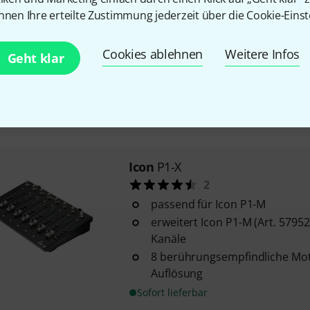
Icon
G-Board black
nnen Ihre erteilte Zustimmung jederzeit über die Cookie-Einst
17
8 robuste Fußschalter aus Meta
Cookies ablehnen
Weitere Infos
Geht klar
kompakte Bauform
kompatibel mit Windows XP, Vis
Mac OS X
Sofort lieferbar
Icon
P1-X
2
passend für Icon P1-M
erweitert Icon P1-M (Art. 5795
Kanäle
8 berührungsempfindliche Moto
Auflösung
Sofort lieferbar