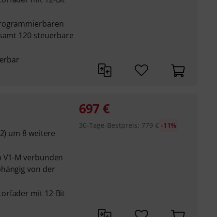
programmierbaren
esamt 120 steuerbare
uerbar
697
€
30-Tage-Bestpreis
:
779
€
-11%
12) um 8 weitere
em V1-M verbunden
bhängig von der
rfader mit 12-Bit