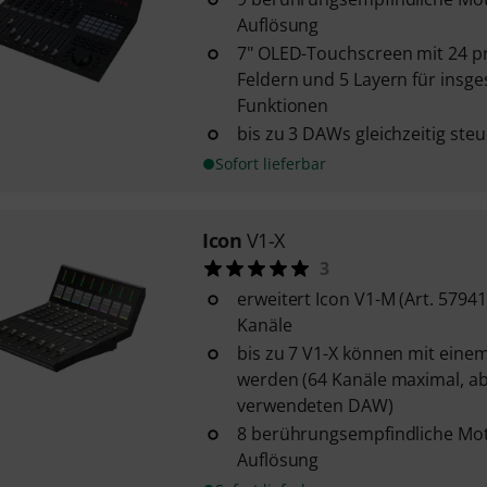
Auflösung
7" OLED-Touchscreen mit 24 
Feldern und 5 Layern für insg
Funktionen
bis zu 3 DAWs gleichzeitig ste
Sofort lieferbar
Icon
V1-X
3
erweitert Icon V1-M (Art. 5794
Kanäle
bis zu 7 V1-X können mit ein
werden (64 Kanäle maximal, a
verwendeten DAW)
8 berührungsempfindliche Moto
Auflösung