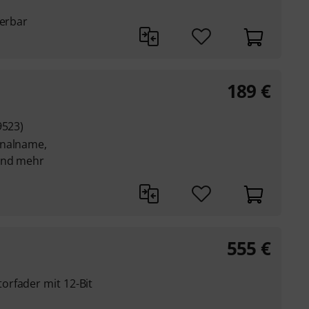
uerbar
189
€
9523)
analname,
und mehr
555
€
rfader mit 12-Bit