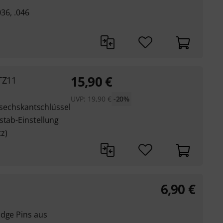
036, .046
15,90
€
TZ11
UVP:
19,90
€
-20%
ensechskantschlüssel
stab-Einstellung
z)
6,90
€
idge Pins aus