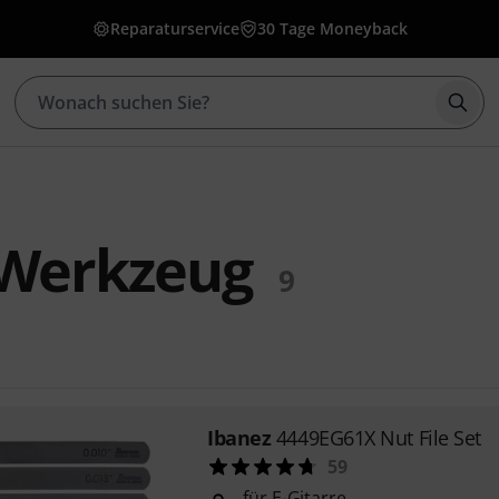
Reparaturservice
30 Tage Moneyback
Such
 Werkzeug
9
Ibanez
4449EG61X Nut File Set
59
für E-Gitarre