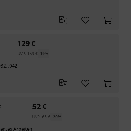
129
€
UVP:
159
€
-19%
032, .042
52
€
e
UVP:
65
€
-20%
ientes Arbeiten