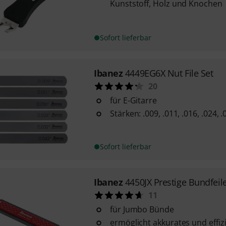
Kunststoff, Holz und Knochen
Sofort lieferbar
Ibanez
4449EG6X Nut File Set
20
für E-Gitarre
Stärken: .009, .011, .016, .024, .
Sofort lieferbar
Ibanez
4450JX Prestige Bundfeil
11
für Jumbo Bünde
ermöglicht akkurates und effiz