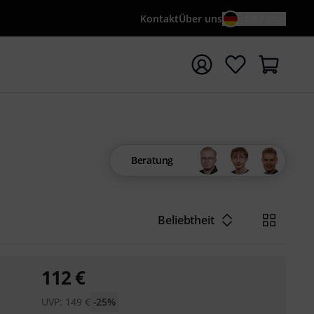
Kontakt
Über uns
DE / €
e mit Suchwort {searchTerm} starten
Beratung
Beliebtheit
112
€
UVP:
149
€
-25%