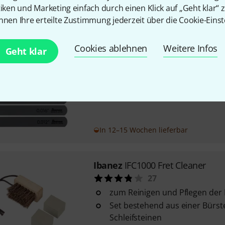
widerstandsfähiges, langlebige
tiken und Marketing einfach durch einen Klick auf „Geht klar“ z
nnen Ihre erteilte Zustimmung jederzeit über die Cookie-Einst
Sofort lieferbar
Cookies ablehnen
Weitere Infos
Geht klar
Ibanez
4449AC6X Nut File Set
21
für Westerngitarre
Stärken: .012, .016, .024, .032, .
In 12–15 Wochen lieferbar
Ibanez
IFC1000 Fret Cleaner
27
zum Reinigen und Pflegen der
Set bestehend aus einer Bürst
Schleifsteinen