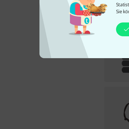
Statis
Sie kö