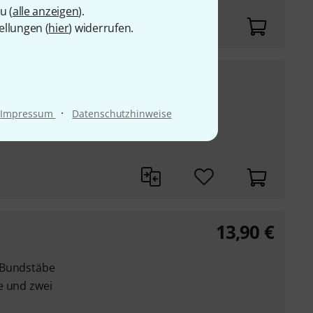
s Material
u (
alle anzeigen
).
ellungen (
hier
) widerrufen.
129
€
UVP:
159
€
-19%
·
Impressum
Datenschutzhinweise
042, .053
13,90
€
 Bundstäbe
e und zwei