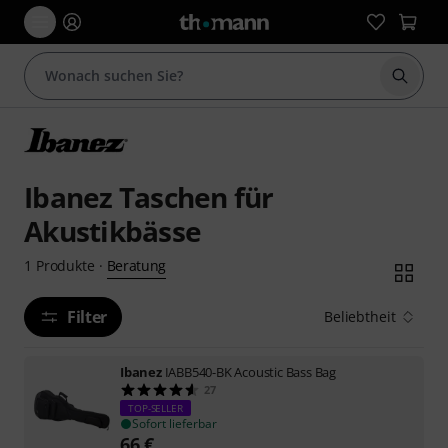
Suche 
Ibanez Taschen für
Akustikbässe
Beratung
1
Produkte
·
Filter
Beliebtheit
Ibanez
IABB540-BK Acoustic Bass Bag
27
TOP-SELLER
Sofort lieferbar
66
€