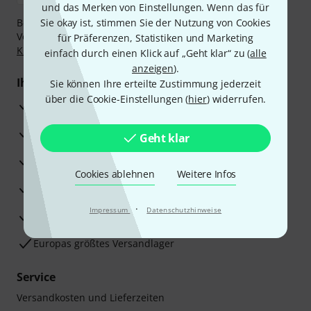
und das Merken von Einstellungen. Wenn das für
Bezahlen Sie vertraulich und sicher per Nachnahme,
Sie okay ist, stimmen Sie der Nutzung von Cookies
Vorkasse, PayPal, Amazon Pay,
Klarna Sofort bezahlen
,
für Präferenzen, Statistiken und Marketing
Klarna Ratenzahlung
oder Kreditkarte.
einfach durch einen Klick auf „Geht klar“ zu (
alle
anzeigen
).
Ihre Vorteile
Sie können Ihre erteilte Zustimmung jederzeit
über die Cookie-Einstellungen (
hier
) widerrufen.
3 Jahre Thomann Garantie
30 Tage Money-Back-Garantie
Geht klar
Reparaturservice
Cookies ablehnen
Weitere Infos
Beratung durch Fachexperten
·
Impressum
Datenschutzhinweise
Zufriedenheitsgarantie
Europas größtes Versandlager
Service
Versandkosten und Lieferzeiten