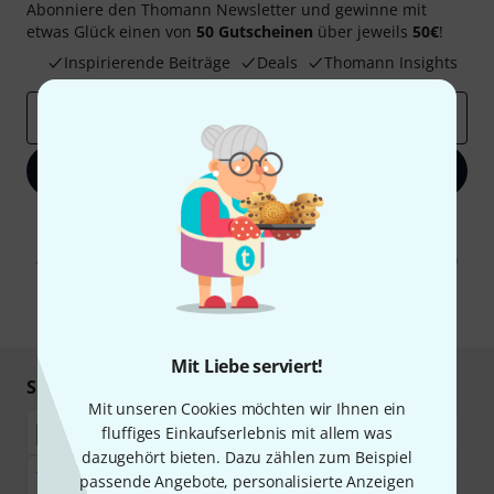
Abonniere den Thomann Newsletter und gewinne mit
etwas Glück einen von
50 Gutscheinen
über jeweils
50€
!
Inspirierende Beiträge
Deals
Thomann Insights
E-Mail-Adresse
*
Jetzt anmelden
Mit Klick auf „Jetzt anmelden“ stimmen Sie dem Erhalt von E-Mail-
Werbung und einer Messung des E-Mail-Nutzungsverhaltens zu. Die
Abmeldung ist jederzeit möglich. Weitere Informationen finden Sie in
unseren
Datenschutzhinweisen
.
* Pflichtfeld
Mit Liebe serviert!
Sicher einkaufen & bezahlen
Mit unseren Cookies möchten wir Ihnen ein
fluffiges Einkaufserlebnis mit allem was
dazugehört bieten. Dazu zählen zum Beispiel
passende Angebote, personalisierte Anzeigen