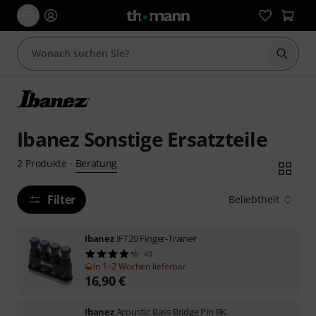
Suche 
Ibanez Sonstige Ersatzteile
Beratung
2
Produkte
·
Filter
Beliebtheit
Ibanez
IFT20 Finger-Trainer
43
In 1–2 Wochen lieferbar
16,90
€
Ibanez
Acoustic Bass Bridge Pin BK