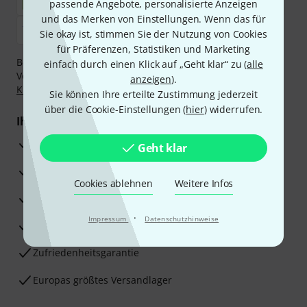
passende Angebote, personalisierte Anzeigen
und das Merken von Einstellungen. Wenn das für
Sie okay ist, stimmen Sie der Nutzung von Cookies
für Präferenzen, Statistiken und Marketing
Bezahlen Sie vertraulich und sicher per Nachnahme,
einfach durch einen Klick auf „Geht klar“ zu (
alle
Vorkasse, PayPal, Amazon Pay,
Klarna Sofort bezahlen
,
anzeigen
).
Klarna Ratenzahlung
oder Kreditkarte.
Sie können Ihre erteilte Zustimmung jederzeit
über die Cookie-Einstellungen (
hier
) widerrufen.
Ihre Vorteile
3 Jahre Thomann Garantie
Geht klar
30 Tage Money-Back-Garantie
Cookies ablehnen
Weitere Infos
Reparaturservice
·
Impressum
Datenschutzhinweise
Beratung durch Fachexperten
Zufriedenheitsgarantie
Europas größtes Versandlager