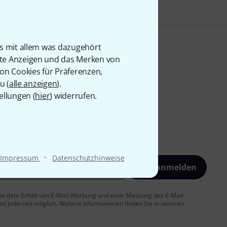
is mit allem was dazugehört
rte Anzeigen und das Merken von
von Cookies für Präferenzen,
u (
alle anzeigen
).
ellungen (
hier
) widerrufen.
·
Impressum
Datenschutzhinweise
Jetzt anmelden
 Sie dem Erhalt von E-Mail-Werbung und einer Messung des E-Mail-
t jederzeit möglich. Weitere Informationen finden Sie in unseren