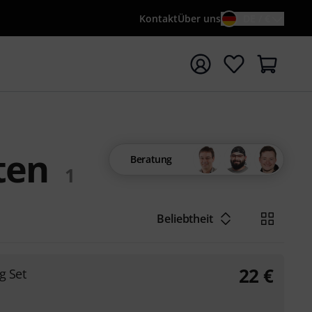
Kontakt
Über uns
DE / €
e mit Suchwort {searchTerm} starten
ten
Beratung
1
Beliebtheit
22
€
g Set