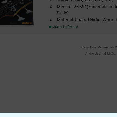
Mensur: 28,59" (kürzer als he
Scale)
Material: Coated Nickel Wound
Sofort lieferbar
Kostenloser Versand ab 2
Alle Preise inkl. MwSt.