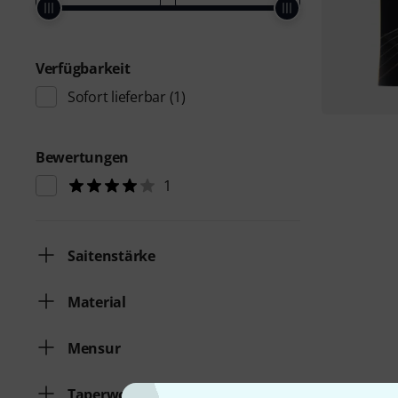
Verfügbarkeit
Sofort lieferbar
(1)
Bewertungen
1
Saitenstärke
Material
Mensur
Taperwound