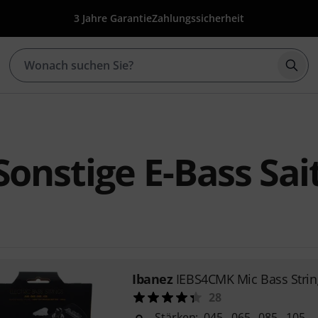
3 Jahre Garantie
Zahlungssicherheit
Such
Sonstige E-Bass Sai
Ibanez
IEBS4CMK Mic Bass Strin
28
Stärken: .045, .065, .085, .105