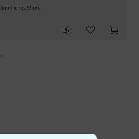
rkömmliches Short-
9 €