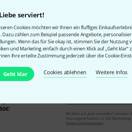
Liebe serviert!
seren Cookies möchten wir Ihnen ein fluffiges Einkaufserlebn
Gefällt Ihnen, was Sie sehen?
n. Dazu zählen zum Beispiel passende Angebote, personalisie
llungen. Wenn das für Sie okay ist, stimmen Sie der Nutzung 
Teilen
tiken und Marketing einfach durch einen Klick auf „Geht klar“ z
Hilfe & Feedback
nnen Ihre erteilte Zustimmung jederzeit über die Cookie-Einst
Cookies ablehnen
Weitere Infos
Geht klar
E-Mail-Adresse
*
 gewinne mit etwas Glück
50€
!
Mit Klick auf „Jetzt anmelden“ stimmen
Nutzungsverhaltens zu. Die Abmeldung is
Datenschutzhinweisen
.