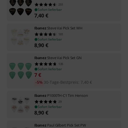
251
Sofort lieferbar
7,40
€
Ibanez
Steve Vai Pick Set WH
181
Sofort lieferbar
8,90
€
Ibanez
Steve Vai Pick Set GN
135
Sofort lieferbar
7
€
-5%
30-Tage-Bestpreis
:
7,40
€
Ibanez
P1000TH-C1 Tim Henson
29
Sofort lieferbar
8,90
€
Ibanez
Paul Gilbert Pick Set PW