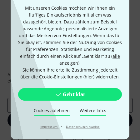
Teilen
Hilfe & Feedback
Mit unseren Cookies möchten wir Ihnen ein
fluffiges Einkaufserlebnis mit allem was
dazugehört bieten. Dazu zählen zum Beispiel
passende Angebote, personalisierte Anzeigen
und das Merken von Einstellungen. Wenn das für
Sie okay ist, stimmen Sie der Nutzung von Cookies
für Präferenzen, Statistiken und Marketing
einfach durch einen Klick auf „Geht klar“ zu (
alle
anzeigen
).
Thomann Newsletter
Sie können Ihre erteilte Zustimmung jederzeit
Abonniere den Thomann Newsletter und gewinne mit
über die Cookie-Einstellungen (
hier
) widerrufen.
etwas Glück einen von
50 Gutscheinen
über jeweils
50€
!
Inspirierende Beiträge
Deals
Thomann Insights
Geht klar
E-Mail-Adresse
*
Cookies ablehnen
Weitere Infos
Jetzt anmelden
·
Impressum
Datenschutzhinweise
Mit Klick auf „Jetzt anmelden“ stimmen Sie dem Erhalt von E-Mail-