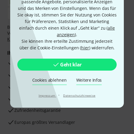
passende Angebote, personalisierte Anzeigen
und das Merken von Einstellungen. Wenn das für
Sie okay ist, stimmen Sie der Nutzung von Cookies
für Präferenzen, Statistiken und Marketing
Bezahlen Sie vertraulich und sicher per Nachnahme,
einfach durch einen Klick auf „Geht klar“ zu (
alle
Vorkasse, PayPal, Amazon Pay,
Klarna Sofort bezahlen
,
anzeigen
).
Klarna Ratenzahlung
oder Kreditkarte.
Sie können Ihre erteilte Zustimmung jederzeit
über die Cookie-Einstellungen (
hier
) widerrufen.
Ihre Vorteile
3 Jahre Thomann Garantie
Geht klar
30 Tage Money-Back-Garantie
Cookies ablehnen
Weitere Infos
Reparaturservice
·
Impressum
Datenschutzhinweise
Beratung durch Fachexperten
Zufriedenheitsgarantie
Europas größtes Versandlager