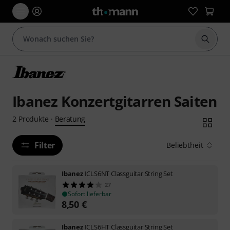
Suche 
Ibanez Konzertgitarren Saiten
Beratung
2
Produkte
·
Filter
Beliebtheit
Ibanez
ICLS6NT Classguitar String Set
27
Sofort lieferbar
8,50
€
Ibanez
ICLS6HT Classguitar String Set