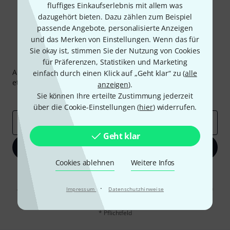
fluffiges Einkaufserlebnis mit allem was
dazugehört bieten. Dazu zählen zum Beispiel
passende Angebote, personalisierte Anzeigen
und das Merken von Einstellungen. Wenn das für
Sie okay ist, stimmen Sie der Nutzung von Cookies
Thomann Newsletter
für Präferenzen, Statistiken und Marketing
Abonniere den Thomann Newsletter und gewinne mit
einfach durch einen Klick auf „Geht klar“ zu (
alle
etwas Glück einen von
50 Gutscheinen
über jeweils
50€
!
anzeigen
).
Sie können Ihre erteilte Zustimmung jederzeit
Inspirierende Beiträge
Deals
Thomann Insights
über die Cookie-Einstellungen (
hier
) widerrufen.
E-Mail-Adresse
*
Geht klar
Jetzt anmelden
Cookies ablehnen
Weitere Infos
Mit Klick auf „Jetzt anmelden“ stimmen Sie dem Erhalt von E-Mail-
Werbung und einer Messung des E-Mail-Nutzungsverhaltens zu. Die
·
Abmeldung ist jederzeit möglich. Weitere Informationen finden Sie in
Impressum
Datenschutzhinweise
unseren
Datenschutzhinweisen
.
* Pflichtfeld