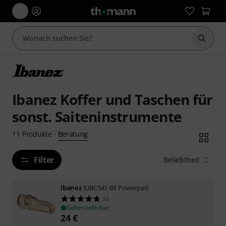
Suche 
Ibanez Koffer und Taschen für
sonst. Saiteninstrumente
Beratung
11
Produkte
·
Filter
Beliebtheit
Ibanez
IUBC541-BE Powerpad
52
Sofort lieferbar
24
€