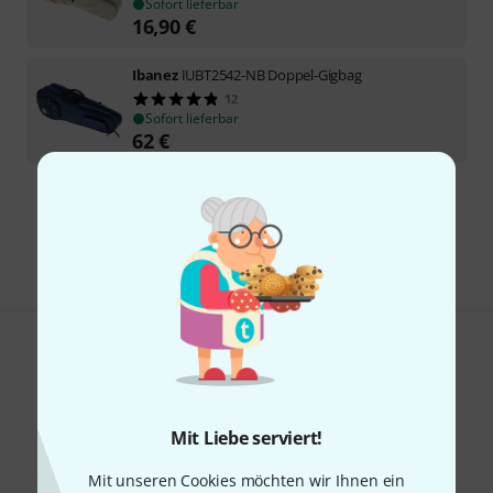
Sofort lieferbar
16,90
€
Ibanez
IUBT2542-NB Doppel-Gigbag
12
Sofort lieferbar
62
€
Kostenloser Versand ab 29 €
Alle Preise inkl. MwSt.
Gefällt Ihnen, was Sie sehen?
Teilen
Hilfe & Feedback
Mit Liebe serviert!
Mit unseren Cookies möchten wir Ihnen ein