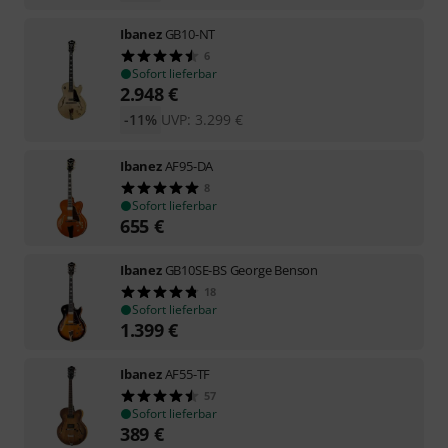
Ibanez
GB10-NT
6
Sofort lieferbar
2.948
€
-11%
UVP:
3.299
€
Ibanez
AF95-DA
8
Sofort lieferbar
655
€
Ibanez
GB10SE-BS George Benson
18
Sofort lieferbar
1.399
€
Ibanez
AF55-TF
57
Sofort lieferbar
389
€