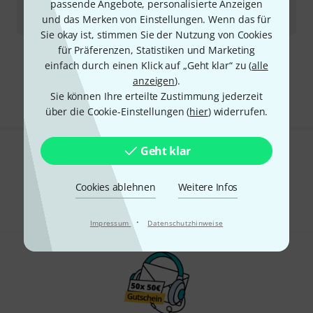
passende Angebote, personalisierte Anzeigen
Sofort lieferbar
675
€
und das Merken von Einstellungen. Wenn das für
Sie okay ist, stimmen Sie der Nutzung von Cookies
für Präferenzen, Statistiken und Marketing
Kostenloser Versand ab 29 €
einfach durch einen Klick auf „Geht klar“ zu (
alle
Alle Preise inkl. MwSt.
anzeigen
).
Sie können Ihre erteilte Zustimmung jederzeit
über die Cookie-Einstellungen (
hier
) widerrufen.
Geht klar
Gefällt Ihnen, was Sie sehen?
Cookies ablehnen
Weitere Infos
Teilen
Hilfe & Feedback
·
Impressum
Datenschutzhinweise