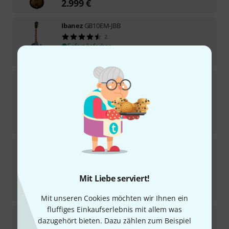
2.999
€
Ibanez
GB10EM-JBB
2
Sofort lieferbar
769
€
Ibanez
AF95-DA B-Stock
Sofort lieferbar
565
€
-6%
30-Tage-Bestpreis
:
599
€
Ibanez
LGB30-VYS B-Stock
Sofort lieferbar
1.111
€
Mit Liebe serviert!
-7%
30-Tage-Bestpreis
:
1.199
€
Mit unseren Cookies möchten wir Ihnen ein
fluffiges Einkaufserlebnis mit allem was
Ibanez
AF95FM-AYS B-Stock
dazugehört bieten. Dazu zählen zum Beispiel