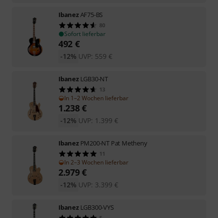
Ibanez
AF75-BS
80
Sofort lieferbar
492
€
-12%
UVP:
559
€
Ibanez
LGB30-NT
13
In 1–2 Wochen lieferbar
1.238
€
-12%
UVP:
1.399
€
Ibanez
PM200-NT Pat Metheny
11
In 2–3 Wochen lieferbar
2.979
€
-12%
UVP:
3.399
€
Ibanez
LGB300-VYS
5