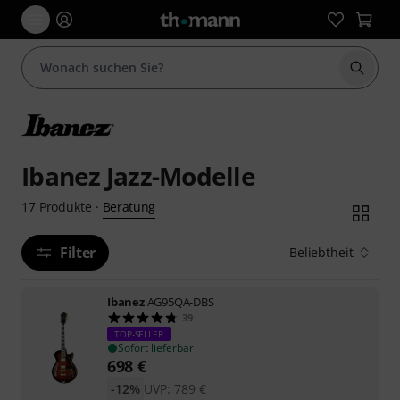
Suche 
Ibanez Jazz-Modelle
Beratung
17
Produkte
·
Filter
Beliebtheit
Ibanez
AG95QA-DBS
39
TOP-SELLER
Sofort lieferbar
698
€
-12%
UVP:
789
€