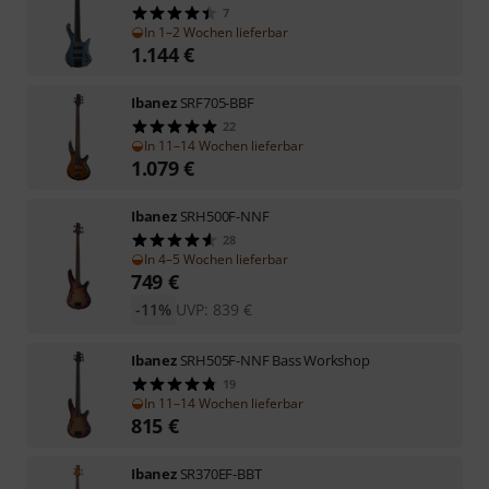
7
In 1–2 Wochen lieferbar
1.144
€
Ibanez
SRF705-BBF
22
In 11–14 Wochen lieferbar
1.079
€
Ibanez
SRH500F-NNF
28
In 4–5 Wochen lieferbar
749
€
-11%
UVP:
839
€
Ibanez
SRH505F-NNF Bass Workshop
19
In 11–14 Wochen lieferbar
815
€
Ibanez
SR370EF-BBT