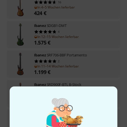
16
In 4–5 Wochen lieferbar
424
€
Ibanez
SDGB1-DMT
4
In 12–15 Wochen lieferbar
1.575
€
Ibanez
SRF706-BBF Portamento
2
In 11–14 Wochen lieferbar
1.199
€
Ibanez
SRD900F-BTL B-Stock
Sofort lieferbar
1.049
€
Ibanez
SRD905F-BTL B-Stock
Sofort lieferbar