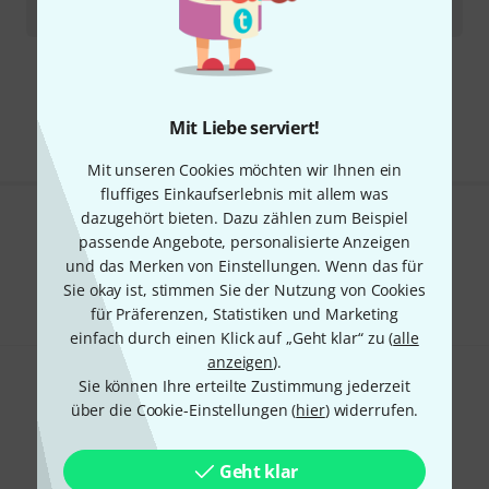
1.025
€
Kostenloser Versand ab 29 €
Alle Preise inkl. MwSt.
Mit Liebe serviert!
Mit unseren Cookies möchten wir Ihnen ein
fluffiges Einkaufserlebnis mit allem was
dazugehört bieten. Dazu zählen zum Beispiel
Gefällt Ihnen, was Sie sehen?
passende Angebote, personalisierte Anzeigen
und das Merken von Einstellungen. Wenn das für
Teilen
Hilfe & Feedback
Sie okay ist, stimmen Sie der Nutzung von Cookies
für Präferenzen, Statistiken und Marketing
einfach durch einen Klick auf „Geht klar“ zu (
alle
anzeigen
).
Sie können Ihre erteilte Zustimmung jederzeit
über die Cookie-Einstellungen (
hier
) widerrufen.
Geht klar