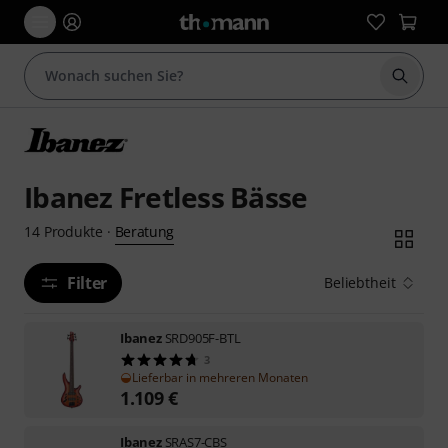
Suche 
Ibanez Fretless Bässe
Beratung
14
Produkte
·
Filter
Beliebtheit
Ibanez
SRD905F-BTL
3
Lieferbar in mehreren Monaten
1.109
€
Ibanez
SRAS7-CBS