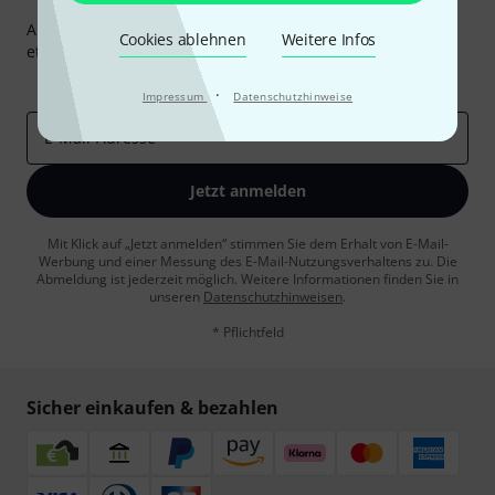
Thomann Newsletter
Abonniere den Thomann Newsletter und gewinne mit
Cookies ablehnen
Weitere Infos
etwas Glück einen von
50 Gutscheinen
über jeweils
50€
!
Inspirierende Beiträge
Deals
Thomann Insights
·
Impressum
Datenschutzhinweise
E-Mail-Adresse
*
Jetzt anmelden
Mit Klick auf „Jetzt anmelden“ stimmen Sie dem Erhalt von E-Mail-
Werbung und einer Messung des E-Mail-Nutzungsverhaltens zu. Die
Abmeldung ist jederzeit möglich. Weitere Informationen finden Sie in
unseren
Datenschutzhinweisen
.
* Pflichtfeld
Sicher einkaufen & bezahlen