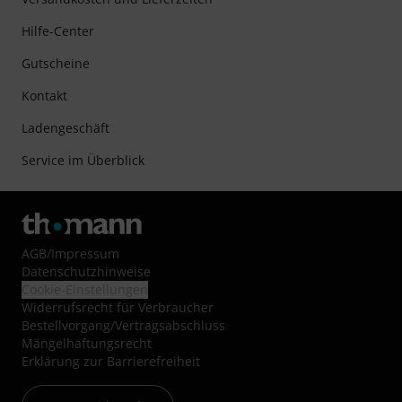
Hilfe-Center
Gutscheine
Kontakt
Ladengeschäft
Service im Überblick
AGB
/
Impressum
Datenschutzhinweise
Cookie-Einstellungen
Widerrufsrecht für Verbraucher
Bestellvorgang/Vertragsabschluss
Mängelhaftungsrecht
Erklärung zur Barrierefreiheit