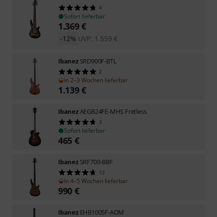
4
Sofort lieferbar
1.369
€
-12%
UVP:
1.559
€
Ibanez
SRD900F-BTL
2
In 2–3 Wochen lieferbar
1.139
€
Ibanez
AEGB24FE-MHS Fretless
3
Sofort lieferbar
465
€
Ibanez
SRF700-BBF
12
In 4–5 Wochen lieferbar
990
€
Ibanez
EHB1005F-AOM