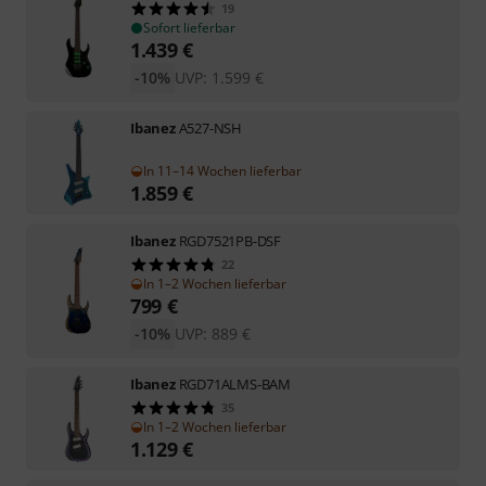
19
Sofort lieferbar
1.439
€
-10%
UVP:
1.599
€
Ibanez
A527-NSH
In 11–14 Wochen lieferbar
1.859
€
Ibanez
RGD7521PB-DSF
22
In 1–2 Wochen lieferbar
799
€
-10%
UVP:
889
€
Ibanez
RGD71ALMS-BAM
35
In 1–2 Wochen lieferbar
1.129
€