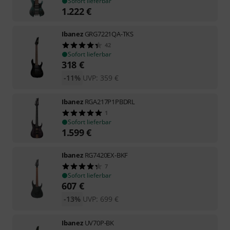
Sofort lieferbar
1.222
€
Ibanez
GRG7221QA-TKS
42
Sofort lieferbar
318
€
-11%
UVP:
359
€
Ibanez
RGA217P1PBDRL
1
Sofort lieferbar
1.599
€
Ibanez
RG7420EX-BKF
7
Sofort lieferbar
607
€
-13%
UVP:
699
€
Ibanez
UV70P-BK