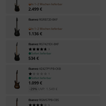
In 1–2 Wochen lieferbar
2.499
€
Ibanez
RGRB720-BKF
In 1–2 Wochen lieferbar
1.136
€
Ibanez
RG7421EX-BKF
3
Sofort lieferbar
534
€
Ibanez
AZ427P1PB-CKB
1
Sofort lieferbar
1.099
€
-29%
UVP:
1.549
€
Ibanez
RGMS7PB-CBS
5