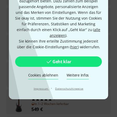
1.749
€
dazugehört bieten. Dazu zählen zum Beispiel
passende Angebote, personalisierte Anzeigen
Ibanez
RG8527-BRE
und das Merken von Einstellungen. Wenn das für
2
Sie okay ist, stimmen Sie der Nutzung von Cookies
Lieferbar in mehreren Monaten
für Präferenzen, Statistiken und Marketing
2.999
€
einfach durch einen Klick auf „Geht klar“ zu (
alle
anzeigen
).
Ibanez
AZ24047-BK
Sie können Ihre erteilte Zustimmung jederzeit
1
über die Cookie-Einstellungen (
hier
) widerrufen.
Lieferbar in mehreren Monaten
2.249
€
Geht klar
Ibanez
j.custom RG8527-BSR
Cookies ablehnen
Weitere Infos
Auf Anfrage
3.299
€
·
Impressum
Datenschutzhinweise
Ibanez
RGA742EX-BAM
1
In 1–2 Wochen lieferbar
549
€