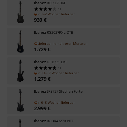
Ibanez
RGIXL7-BKF
11
In 1–2 Wochen lieferbar
939
€
Ibanez
RG2027RXL-DTB
Lieferbar in mehreren Monaten
1.729
€
Ibanez
ICTB721-BKF
11
In 13–17 Wochen lieferbar
1.279
€
Ibanez
SFS727 Stephan Forte
In 6–8 Wochen lieferbar
2.999
€
Ibanez
RGDR4327R-NTF