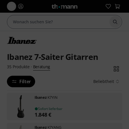
Suche 
Ibanez 7-Saiter Gitarren
Beratung
35
Produkte
·
Filter
Beliebtheit
Ibanez
K7YIN
Sofort lieferbar
1.848
€
Ibanez
K7YANG