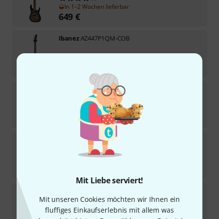
In 1–2 Wochen lieferbar
649
€
Ibanez
AZ447P1QM-COB
Sofort lieferbar
1.579
€
Ibanez
RGDRB71-BKF
3
In 11–14 Wochen lieferbar
969
€
Ibanez
RGD721FA-WUF
In 4–5 Wochen lieferbar
1.099
€
Mit Liebe serviert!
Ibanez
TOD70 Tim Henson
Mit unseren Cookies möchten wir Ihnen ein
2
fluffiges Einkaufserlebnis mit allem was
Sofort lieferbar