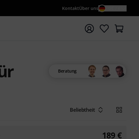
Kontakt
Über uns
DE / €
e mit Suchwort {searchTerm} starten
ür
Beratung
Beliebtheit
189
€
3