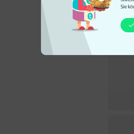
Sie kö