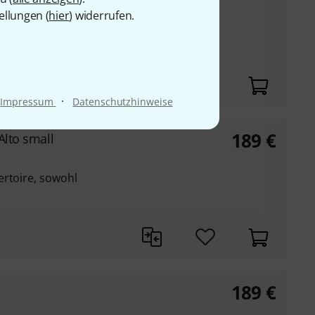
ellungen (
hier
) widerrufen.
nalen Posaunen-
C-Technik
·
Impressum
Datenschutzhinweise
189
€
Alto small
ertoire, sowohl
189
€