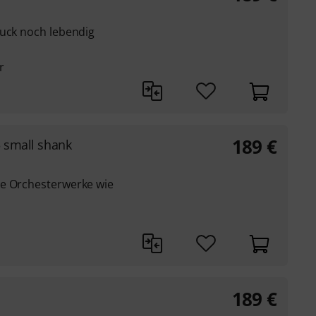
ruck noch lebendig
r
189
€
5 small shank
he Orchesterwerke wie
189
€