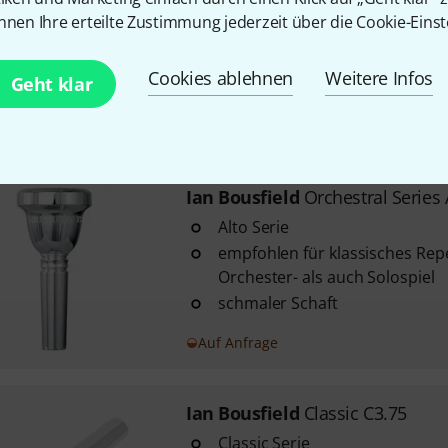
Classic Serie
nnen Ihre erteilte Zustimmung jederzeit über die Cookie-Einst
entwickelt mit dem internatio
Solisten Ian Bousfield
Cookies ablehnen
Weitere Infos
Geht klar
hergestellt mit modernster CN
Sofort lieferbar
Ian Bousfield
Orchestral Series 
Alto Serie
empfohlen für klassisches Rep
Orchester- als auch Solospiel
schmaler Schaft
Auf Anfrage
Ian Bousfield
Classic C3.75
Classic Serie