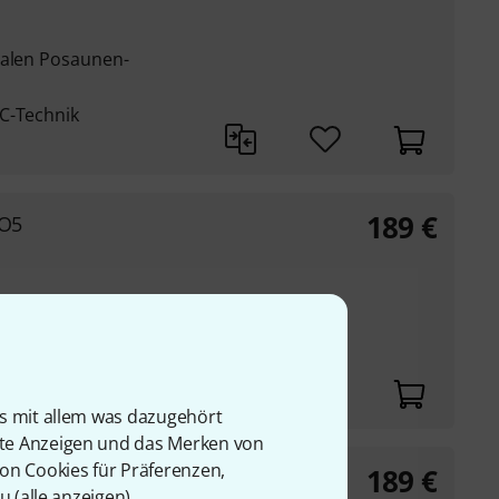
nalen Posaunen-
C-Technik
189
€
 O5
ister ohne
is mit allem was dazugehört
rte Anzeigen und das Merken von
von Cookies für Präferenzen,
189
€
u (
alle anzeigen
).