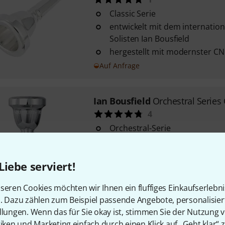
Classic Serie
entwickelt mit dem internatio
Solisten Ian Bousfield
hergestellt mit modernster CN
Auf Anfrage
Ian Bousfield
Orchestral Series
4
Orchestral-Serie
akustisch perfekt in jedem Reg
Qualitätseinbuße
Liebe serviert!
weiter Schaft
Sofort lieferbar
seren Cookies möchten wir Ihnen ein fluffiges Einkaufserlebn
n. Dazu zählen zum Beispiel passende Angebote, personalisie
llungen. Wenn das für Sie okay ist, stimmen Sie der Nutzung 
Ian Bousfield
Classic C5.5
tiken und Marketing einfach durch einen Klick auf „Geht klar“ z