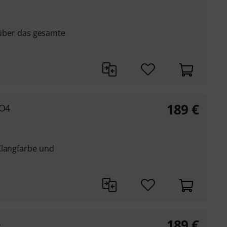
t über das gesamte
189
€
 O4
Klangfarbe und
189
€
4