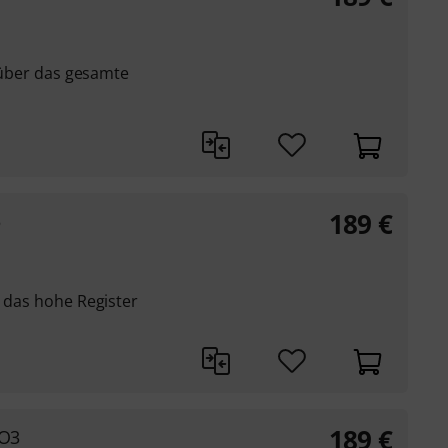
t über das gesamte
189
€
5
r das hohe Register
189
€
 O3