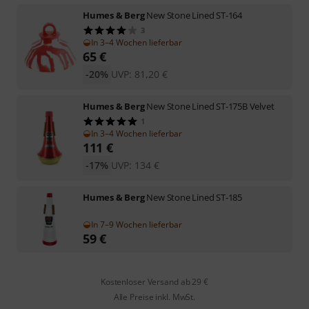
Humes & Berg
New Stone Lined ST-164
3
In 3–4 Wochen lieferbar
65
€
-20%
UVP:
81,20
€
Humes & Berg
New Stone Lined ST-175B Velvet
1
In 3–4 Wochen lieferbar
111
€
-17%
UVP:
134
€
Humes & Berg
New Stone Lined ST-185
In 7–9 Wochen lieferbar
59
€
Kostenloser Versand ab 29 €
Alle Preise inkl. MwSt.