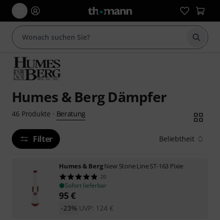
Suche 
Humes & Berg Dämpfer
Beratung
46
Produkte
·
Filter
Beliebtheit
Humes & Berg
New Stone Line ST-163 Pixie
20
Sofort lieferbar
95
€
-23%
UVP:
124
€