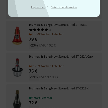
In 3–4 Wochen lieferbar
69
€
·
Impressum
Datenschutzhinweise
-21%
UVP:
87,60
€
Humes & Berg
New Stone Lined ST-106B
3
In 7–9 Wochen lieferbar
79
€
-23%
UVP:
102
€
Humes & Berg
New Stone Lined ST-242A Cup
In 7–9 Wochen lieferbar
75
€
-19%
UVP:
92,80
€
Humes & Berg
New Stone Lined ST-232BK
Sofort lieferbar
72
€