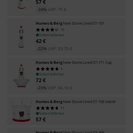
57
€
-24%
UVP:
75
€
Humes & Berg
New Stone Lined ST-151
10
Sofort lieferbar
42
€
-22%
UVP:
53,70
€
Humes & Berg
New Stone Lined ST-171 Cup
3
Sofort lieferbar
72
€
-23%
UVP:
94,10
€
Humes & Berg
New Stone Lined ST-158 Velvet
11
Sofort lieferbar
57
€
Humes & Berg
New Stone Lined ST-109