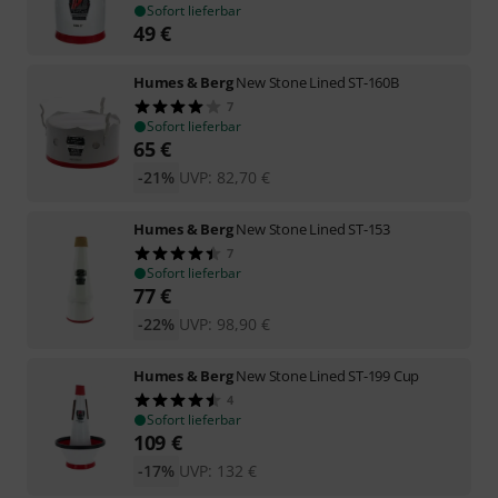
Sofort lieferbar
49
€
Humes & Berg
New Stone Lined ST-160B
7
Sofort lieferbar
65
€
-21%
UVP:
82,70
€
Humes & Berg
New Stone Lined ST-153
7
Sofort lieferbar
77
€
-22%
UVP:
98,90
€
Humes & Berg
New Stone Lined ST-199 Cup
4
Sofort lieferbar
109
€
-17%
UVP:
132
€