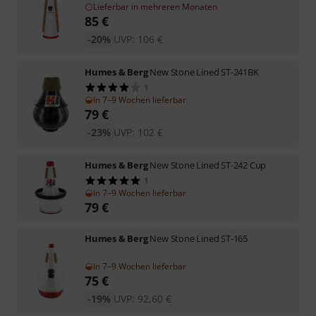
Lieferbar in mehreren Monaten
85
€
-20%
UVP:
106
€
Humes & Berg
New Stone Lined ST-241BK
1
In 7–9 Wochen lieferbar
79
€
-23%
UVP:
102
€
Humes & Berg
New Stone Lined ST-242 Cup
1
In 7–9 Wochen lieferbar
79
€
Humes & Berg
New Stone Lined ST-165
In 7–9 Wochen lieferbar
75
€
-19%
UVP:
92,60
€