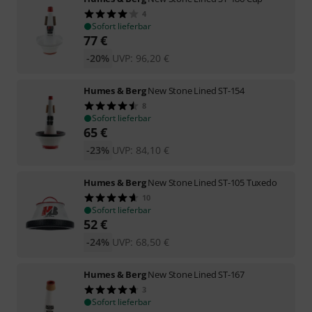
4
Sofort lieferbar
77
€
-20%
UVP:
96,20
€
Humes & Berg
New Stone Lined ST-154
8
Sofort lieferbar
65
€
-23%
UVP:
84,10
€
Humes & Berg
New Stone Lined ST-105 Tuxedo
10
Sofort lieferbar
52
€
-24%
UVP:
68,50
€
Humes & Berg
New Stone Lined ST-167
3
Sofort lieferbar