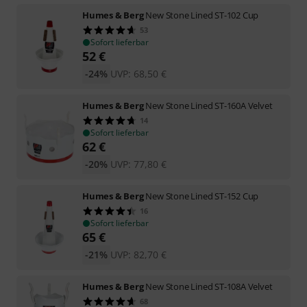
Humes & Berg
New Stone Lined ST-102 Cup
53
Sofort lieferbar
52
€
-24%
UVP:
68,50
€
Humes & Berg
New Stone Lined ST-160A Velvet
14
Sofort lieferbar
62
€
-20%
UVP:
77,80
€
Humes & Berg
New Stone Lined ST-152 Cup
16
Sofort lieferbar
65
€
-21%
UVP:
82,70
€
Humes & Berg
New Stone Lined ST-108A Velvet
68