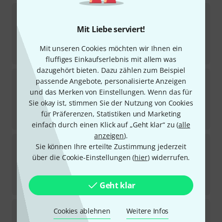
Humes & Berg
New Stone Lined ST-172D Velvet
2
Mit Liebe serviert!
In 7–9 Wochen lieferbar
65
€
Mit unseren Cookies möchten wir Ihnen ein
-21%
UVP:
81,90
€
fluffiges Einkaufserlebnis mit allem was
dazugehört bieten. Dazu zählen zum Beispiel
Humes & Berg
New Stone Lined ST-115C
passende Angebote, personalisierte Anzeigen
und das Merken von Einstellungen. Wenn das für
Sofort lieferbar
Sie okay ist, stimmen Sie der Nutzung von Cookies
59
€
für Präferenzen, Statistiken und Marketing
-23%
UVP:
77,10
€
einfach durch einen Klick auf „Geht klar“ zu (
alle
anzeigen
).
Humes & Berg
New Stone Lined ST-189
Sie können Ihre erteilte Zustimmung jederzeit
4
über die Cookie-Einstellungen (
hier
) widerrufen.
In 7–9 Wochen lieferbar
119
€
-23%
UVP:
155
€
Geht klar
Humes & Berg
New Stone Lined ST-120A Derby
Cookies ablehnen
Weitere Infos
4