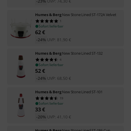
-23%
UVP:
74,30
€
Humes & Berg
New Stone Lined ST-172A Velvet
1
Sofort lieferbar
62
€
-24%
UVP:
81,90
€
Humes & Berg
New Stone Lined ST-132
4
Sofort lieferbar
52
€
-24%
UVP:
68,50
€
Humes & Berg
New Stone Lined ST-101
19
Sofort lieferbar
33
€
-20%
UVP:
41,10
€
Humes & Berg
New Stone Lined ST-186 Cup