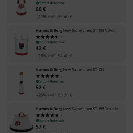
Sofort lieferbar
66
€
-21%
UVP:
83,40
€
Humes & Berg
New Stone Lined ST-108 Velvet
9
Sofort lieferbar
42
€
-23%
UVP:
54,40
€
Humes & Berg
New Stone Lined ST-131
2
Sofort lieferbar
52
€
-25%
UVP:
69,30
€
Humes & Berg
New Stone Lined ST-155 Tuxedo
4
Sofort lieferbar
57
€