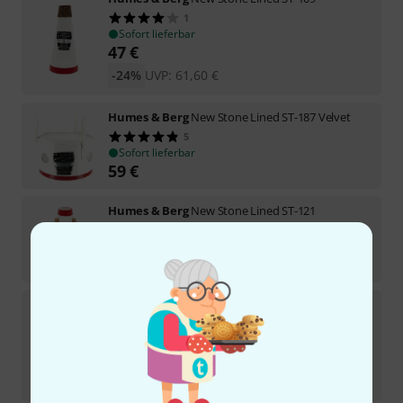
1
Sofort lieferbar
47
€
-24%
UVP:
61,60
€
Humes & Berg
New Stone Lined ST-187 Velvet
5
Sofort lieferbar
59
€
Humes & Berg
New Stone Lined ST-121
4
Sofort lieferbar
65
€
Humes & Berg
New Stone Lined ST-135 Tuxedo
4
In 7–9 Wochen lieferbar
62
€
-23%
UVP:
80,50
€