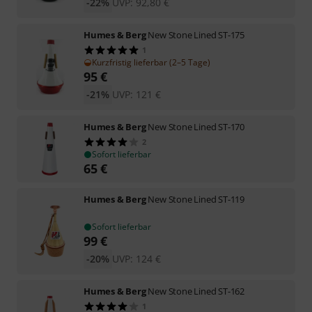
-22%
UVP:
92,80
€
Humes & Berg
New Stone Lined ST-175
1
Kurzfristig lieferbar (2–5 Tage)
95
€
-21%
UVP:
121
€
Humes & Berg
New Stone Lined ST-170
2
Sofort lieferbar
65
€
Humes & Berg
New Stone Lined ST-119
Sofort lieferbar
99
€
-20%
UVP:
124
€
Humes & Berg
New Stone Lined ST-162
1