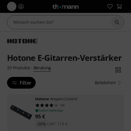
Suche 
Hotone E-Gitarren-Verstärker
Beratung
20
Produkte
·
Filter
Beliebtheit
Hotone
Ampero Control
143
Sofort lieferbar
95
€
-20%
UVP:
119
€