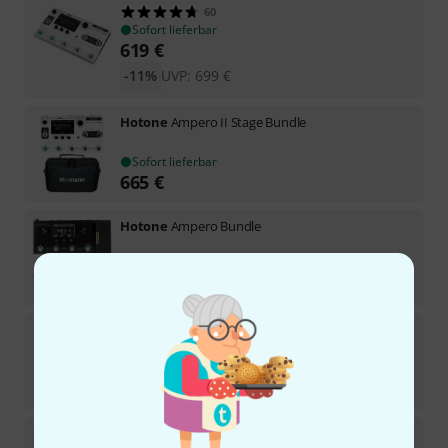
60
Sofort lieferbar
619
€
-11%
UVP:
699
€
Hotone
Ampero II Stage Bundle
Sofort lieferbar
665
€
Hotone
Ampero Bundle
In ca. einer Woche lieferbar
385
€
Hotone
Ampero II Stage Case Bundle
Sofort lieferbar
729
€
Hotone
Ampero Mini Vanilla Bundle