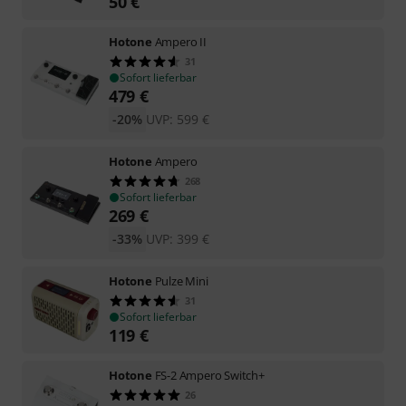
50
€
Hotone
Ampero II
31
Sofort lieferbar
479
€
-20%
UVP:
599
€
Hotone
Ampero
268
Sofort lieferbar
269
€
-33%
UVP:
399
€
Hotone
Pulze Mini
31
Sofort lieferbar
119
€
Hotone
FS-2 Ampero Switch+
26