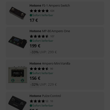
Hotone
FS-1 Ampero Switch
424
Sofort lieferbar
17
€
Hotone
MP-80 Ampero One
107
Sofort lieferbar
199
€
-33%
UVP:
299
€
Hotone
Ampero Mini Vanilla
90
Sofort lieferbar
156
€
-32%
UVP:
229
€
Hotone
Pulze Control
10
Sofort lieferbar