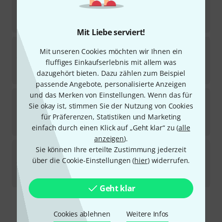
Sofort lieferbar
230
€
Mit Liebe serviert!
Hotone
Ampero II B-Stock
Mit unseren Cookies möchten wir Ihnen ein
fluffiges Einkaufserlebnis mit allem was
Sofort lieferbar
399
€
dazugehört bieten. Dazu zählen zum Beispiel
passende Angebote, personalisierte Anzeigen
und das Merken von Einstellungen. Wenn das für
Hotone
Pulze Mini B-Stock
Sie okay ist, stimmen Sie der Nutzung von Cookies
Sofort lieferbar
für Präferenzen, Statistiken und Marketing
111
€
einfach durch einen Klick auf „Geht klar“ zu (
alle
anzeigen
).
Hotone
Pulze Control B-Stock
Sie können Ihre erteilte Zustimmung jederzeit
über die Cookie-Einstellungen (
hier
) widerrufen.
Sofort lieferbar
46,20
€
Geht klar
Kostenloser Versand ab 29 €
Cookies ablehnen
Weitere Infos
Alle Preise inkl. MwSt.