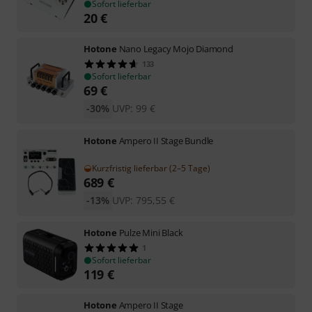
Sofort lieferbar
20
€
Hotone
Nano Legacy Mojo Diamond
133
Sofort lieferbar
69
€
-30%
UVP:
99
€
Hotone
Ampero II Stage Bundle
Kurzfristig lieferbar (2–5 Tage)
689
€
-13%
UVP:
795,55
€
Hotone
Pulze Mini Black
1
Sofort lieferbar
119
€
Hotone
Ampero II Stage