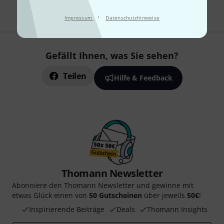
·
Impressum
Datenschutzhinweise
Gefällt Ihnen, was Sie sehen?
Teilen
Hilfe & Feedback
Thomann Newsletter
Abonniere den Thomann Newsletter und gewinne mit
etwas Glück einen von
50 Gutscheinen
über jeweils
50€
!
Inspirierende Beiträge
Deals
Thomann Insights