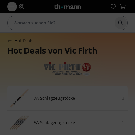
Suche 
Hot Deals
Hot Deals von Vic Firth
7A Schlagzeugstöcke
2
5A Schlagzeugstöcke
1