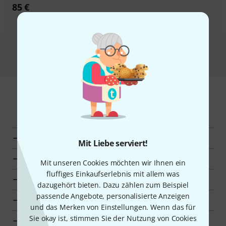
85 €
Alle Schnäppchen
Mehr entdecken
Alle Kategorien
Mit Liebe serviert!
Top-Seller
Mit unseren Cookies möchten wir Ihnen ein
fluffiges Einkaufserlebnis mit allem was
Neuheiten
dazugehört bieten. Dazu zählen zum Beispiel
passende Angebote, personalisierte Anzeigen
Schnäppchen
und das Merken von Einstellungen. Wenn das für
Sie okay ist, stimmen Sie der Nutzung von Cookies
Deal-O-Meter