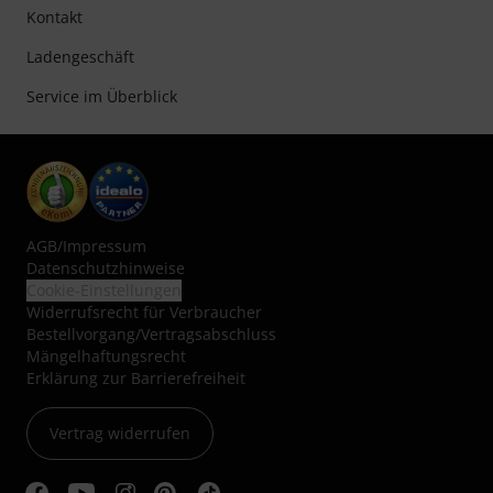
Kontakt
Ladengeschäft
Service im Überblick
AGB
/
Impressum
Datenschutzhinweise
Cookie-Einstellungen
Widerrufsrecht für Verbraucher
Bestellvorgang/Vertragsabschluss
Mängelhaftungsrecht
Erklärung zur Barrierefreiheit
Vertrag widerrufen