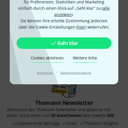
für Präferenzen, Statistiken und Marketing
einfach durch einen Klick auf „Geht klar“ zu (
alle
anzeigen
).
Sie können Ihre erteilte Zustimmung jederzeit
über die Cookie-Einstellungen (
hier
) widerrufen.
Gefällt Ihnen, was Sie sehen?
Geht klar
Teilen
Hilfe & Feedback
Cookies ablehnen
Weitere Infos
·
Impressum
Datenschutzhinweise
Thomann Newsletter
Abonniere den Thomann Newsletter und gewinne mit
etwas Glück einen von
50 Gutscheinen
über jeweils
50€
!
Inspirierende Beiträge
Deals
Thomann Insights