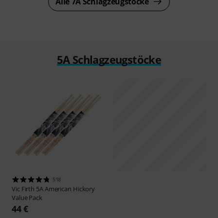
Alle 7A Schlagzeugstöcke
5A Schlagzeugstöcke
518
Vic Firth
5A American Hickory
Value Pack
44 €