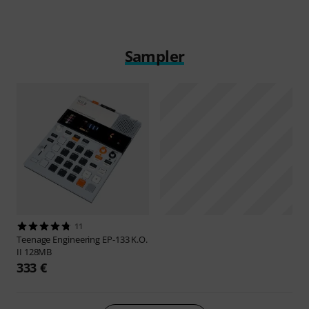
Sampler
11
Teenage Engineering
EP-133 K.O.
II 128MB
333 €