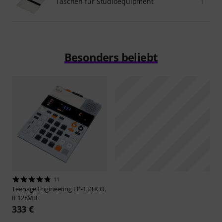
Taschen für Studioequipment
1
Besonders beliebt
11
Teenage Engineering
EP-133 K.O.
II 128MB
333 €