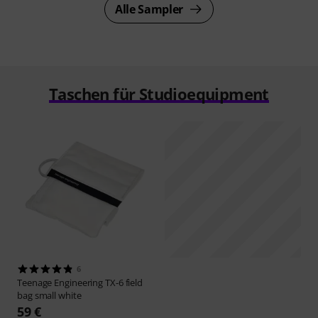
Alle Sampler
Taschen für Studioequipment
6
Teenage Engineering
TX-6 field
bag small white
59 €