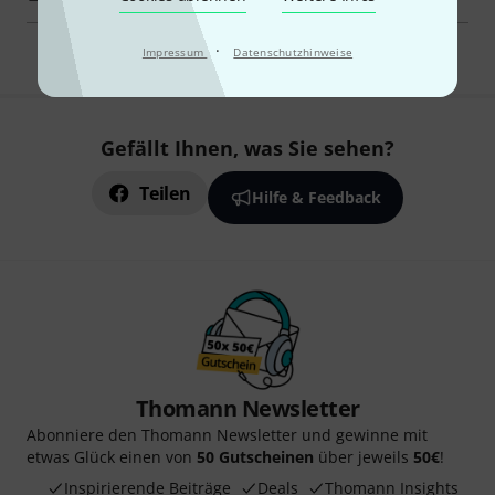
·
Impressum
Datenschutzhinweise
Gefällt Ihnen, was Sie sehen?
Teilen
Hilfe & Feedback
Thomann Newsletter
Abonniere den Thomann Newsletter und gewinne mit
etwas Glück einen von
50 Gutscheinen
über jeweils
50€
!
Inspirierende Beiträge
Deals
Thomann Insights