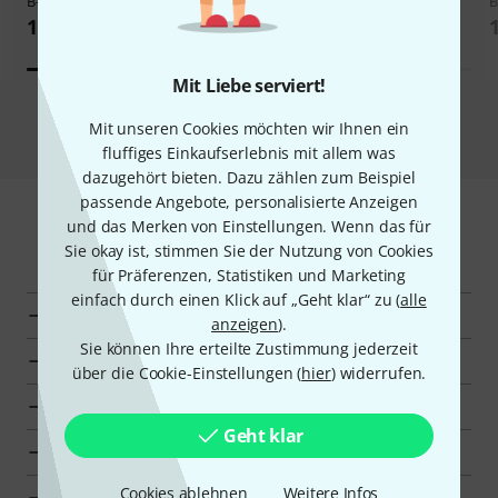
B-Stock
Stock
B
1.625 €
1.899 €
Mit Liebe serviert!
Alle Schnäppchen
Mit unseren Cookies möchten wir Ihnen ein
fluffiges Einkaufserlebnis mit allem was
dazugehört bieten. Dazu zählen zum Beispiel
passende Angebote, personalisierte Anzeigen
und das Merken von Einstellungen. Wenn das für
Mehr entdecken
Sie okay ist, stimmen Sie der Nutzung von Cookies
für Präferenzen, Statistiken und Marketing
einfach durch einen Klick auf „Geht klar“ zu (
alle
Alle Kategorien
anzeigen
).
Sie können Ihre erteilte Zustimmung jederzeit
Top-Seller
über die Cookie-Einstellungen (
hier
) widerrufen.
Neuheiten
Geht klar
Schnäppchen
Cookies ablehnen
Weitere Infos
Deal-O-Meter