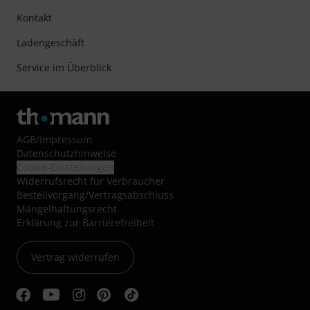
Kontakt
Ladengeschäft
Service im Überblick
AGB
/
Impressum
Datenschutzhinweise
Cookie-Einstellungen
Widerrufsrecht für Verbraucher
Bestellvorgang/Vertragsabschluss
Mängelhaftungsrecht
Erklärung zur Barrierefreiheit
Vertrag widerrufen