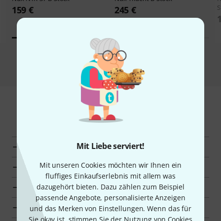
S
159 €
245 €
Alle Schnäppchen
Mehr entdecken
Mit Liebe serviert!
Alle Kategorien
Mit unseren Cookies möchten wir Ihnen ein
Top-Seller
fluffiges Einkaufserlebnis mit allem was
dazugehört bieten. Dazu zählen zum Beispiel
Neuheiten
passende Angebote, personalisierte Anzeigen
Schnäppchen
und das Merken von Einstellungen. Wenn das für
Sie okay ist, stimmen Sie der Nutzung von Cookies