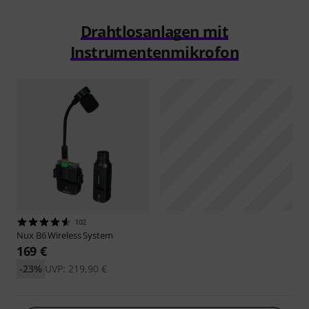
Drahtlosanlagen mit
Instrumentenmikrofon
102
Nux
B6 Wireless System
169 €
-23%
UVP: 219,90 €