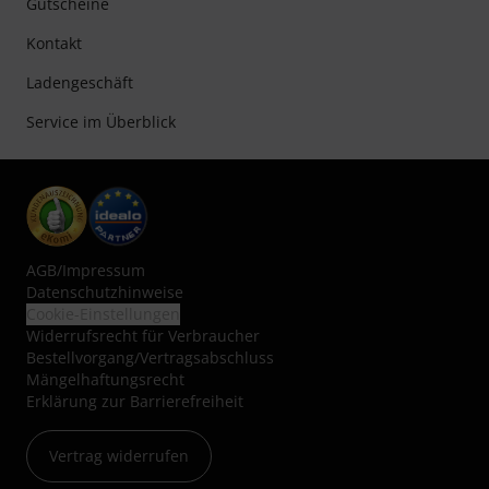
Gutscheine
Kontakt
Ladengeschäft
Service im Überblick
AGB
/
Impressum
Datenschutzhinweise
Cookie-Einstellungen
Widerrufsrecht für Verbraucher
Bestellvorgang/Vertragsabschluss
Mängelhaftungsrecht
Erklärung zur Barrierefreiheit
Vertrag widerrufen