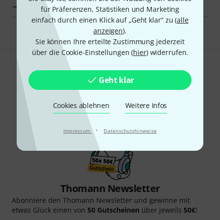
Deal-O-Meter
für Präferenzen, Statistiken und Marketing
einfach durch einen Klick auf „Geht klar“ zu (
alle
anzeigen
).
Sie können Ihre erteilte Zustimmung jederzeit
über die Cookie-Einstellungen (
hier
) widerrufen.
Gefällt Ihnen, was Sie sehen?
Geht klar
Teilen
Hilfe & Feedback
Cookies ablehnen
Weitere Infos
·
Impressum
Datenschutzhinweise
Thomann Newsletter
Abonniere den Thomann Newsletter und gewinne mit
etwas Glück einen von
50 Gutscheinen
über jeweils
50€
!