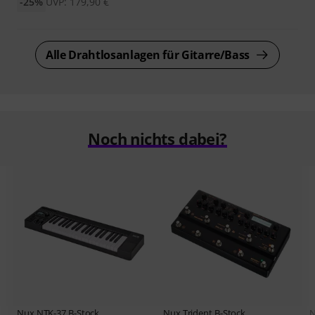
-25%
UVP: 179,90 €
Alle Drahtlosanlagen für Gitarre/Bass
Noch nichts dabei?
Nux
NTK-37 B-Stock
Nux
Trident B-Stock