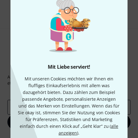
Teilen
Hilfe & Feedback
Mit Liebe serviert!
Thomann Newsletter
Abonniere den Thomann Newsletter und gewinne mit
Mit unseren Cookies möchten wir Ihnen ein
etwas Glück einen von
50 Gutscheinen
über jeweils
50€
!
fluffiges Einkaufserlebnis mit allem was
Inspirierende Beiträge
Deals
Thomann Insights
dazugehört bieten. Dazu zählen zum Beispiel
passende Angebote, personalisierte Anzeigen
und das Merken von Einstellungen. Wenn das für
E-Mail-Adresse
*
Sie okay ist, stimmen Sie der Nutzung von Cookies
für Präferenzen, Statistiken und Marketing
Jetzt anmelden
einfach durch einen Klick auf „Geht klar“ zu (
alle
anzeigen
).
Mit Klick auf „Jetzt anmelden“ stimmen Sie dem Erhalt von E-Mail-