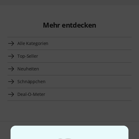
Mehr entdecken
Alle Kategorien
Top-Seller
Neuheiten
Schnäppchen
Deal-O-Meter
Gefällt Ihnen, was Sie sehen?