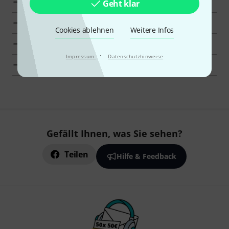
Top-Seller
Geht klar
Neuheiten
Cookies ablehnen
Weitere Infos
Schnäppchen
·
Impressum
Datenschutzhinweise
Deal-O-Meter
Gefällt Ihnen, was Sie sehen?
Teilen
Hilfe & Feedback