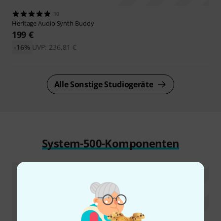
10
Heritage Audio
Synth Buddy
199 €
-16%
UVP: 236,81 €
Alle Sonstige Studiogeräte
System-500-Komponenten