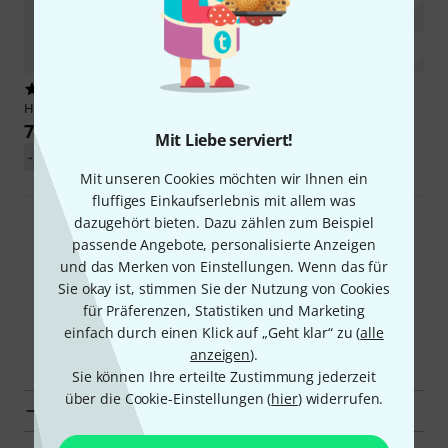
7
Heritage Audio
OST-10 V2
799 €
Mit Liebe serviert!
-21%
UVP: 1.010,31 €
Mit unseren Cookies möchten wir Ihnen ein
fluffiges Einkaufserlebnis mit allem was
dazugehört bieten. Dazu zählen zum Beispiel
Alle System-500-Komponenten
passende Angebote, personalisierte Anzeigen
und das Merken von Einstellungen. Wenn das für
Sie okay ist, stimmen Sie der Nutzung von Cookies
für Präferenzen, Statistiken und Marketing
einfach durch einen Klick auf „Geht klar“ zu (
alle
Mehr entdecken
anzeigen
).
Sie können Ihre erteilte Zustimmung jederzeit
über die Cookie-Einstellungen (
hier
) widerrufen.
Alle Kategorien