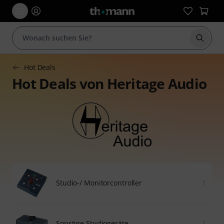
Suche 
Hot Deals
Hot Deals von Heritage Audio
Studio-/ Monitorcontroller
1
Sonstige Studiogeräte
1