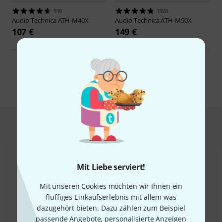
910
1920
Audio-Technica
ATH-M40X
Audio-Technica
ATH-M50X
107 €
149 €
Alle Studio Kopfhörer
Noch nichts dabei?
Mit Liebe serviert!
Mit unseren Cookies möchten wir Ihnen ein
fluffiges Einkaufserlebnis mit allem was
dazugehört bieten. Dazu zählen zum Beispiel
passende Angebote, personalisierte Anzeigen