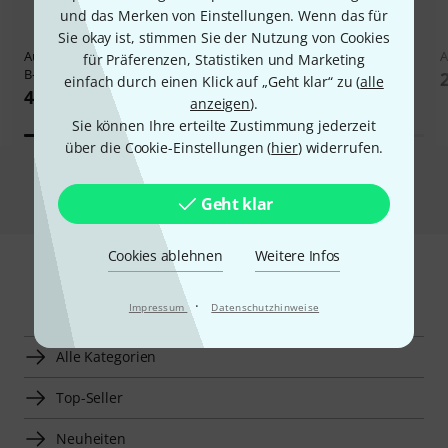
und das Merken von Einstellungen. Wenn das für
Sie okay ist, stimmen Sie der Nutzung von Cookies
Audio-Technica
ATW-R3250 DF2
Audio-Technica
ATH-M50 XBT2
A
für Präferenzen, Statistiken und Marketing
B-Stock
B-Stock
einfach durch einen Klick auf „Geht klar“ zu (
alle
439 €
154 €
anzeigen
).
Sie können Ihre erteilte Zustimmung jederzeit
über die Cookie-Einstellungen (
hier
) widerrufen.
Alle Schnäppchen
Geht klar
Cookies ablehnen
Weitere Infos
Mehr entdecken
·
Impressum
Datenschutzhinweise
Alle Kategorien
Top-Seller
Neuheiten