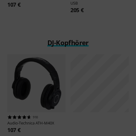
USB
107 €
205 €
DJ-Kopfhörer
910
Audio-Technica
ATH-M40X
107 €