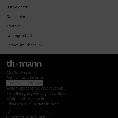
Hilfe-Center
Gutscheine
Kontakt
Ladengeschäft
Service im Überblick
AGB
/
Impressum
Datenschutzhinweise
Cookie-Einstellungen
Widerrufsrecht für Verbraucher
Bestellvorgang/Vertragsabschluss
Mängelhaftungsrecht
Erklärung zur Barrierefreiheit
Vertrag widerrufen