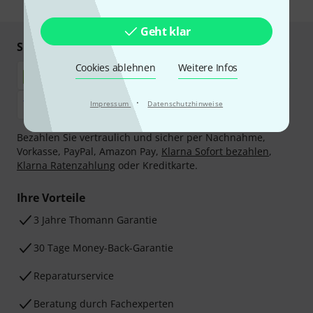
Geht klar
Sicher einkaufen & bezahlen
Cookies ablehnen
Weitere Infos
·
Impressum
Datenschutzhinweise
Bezahlen Sie vertraulich und sicher per Nachnahme,
Vorkasse, PayPal, Amazon Pay,
Klarna Sofort bezahlen
,
Klarna Ratenzahlung
oder Kreditkarte.
Ihre Vorteile
3 Jahre Thomann Garantie
30 Tage Money-Back-Garantie
Reparaturservice
Beratung durch Fachexperten