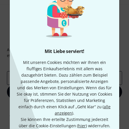
Thomann Newsletter
Abonniere den Thomann Newsletter und gewinne mit
Mit Liebe serviert!
etwas Glück einen von
50 Gutscheinen
über jeweils
50€
!
Mit unseren Cookies möchten wir Ihnen ein
Inspirierende Beiträge
Deals
Thomann Insights
fluffiges Einkaufserlebnis mit allem was
dazugehört bieten. Dazu zählen zum Beispiel
E-Mail-Adresse
*
passende Angebote, personalisierte Anzeigen
und das Merken von Einstellungen. Wenn das für
Jetzt anmelden
Sie okay ist, stimmen Sie der Nutzung von Cookies
für Präferenzen, Statistiken und Marketing
Mit Klick auf „Jetzt anmelden“ stimmen Sie dem Erhalt von E-Mail-
einfach durch einen Klick auf „Geht klar“ zu (
alle
Werbung und einer Messung des E-Mail-Nutzungsverhaltens zu. Die
anzeigen
).
Abmeldung ist jederzeit möglich. Weitere Informationen finden Sie in
Sie können Ihre erteilte Zustimmung jederzeit
unseren
Datenschutzhinweisen
.
über die Cookie-Einstellungen (
hier
) widerrufen.
* Pflichtfeld