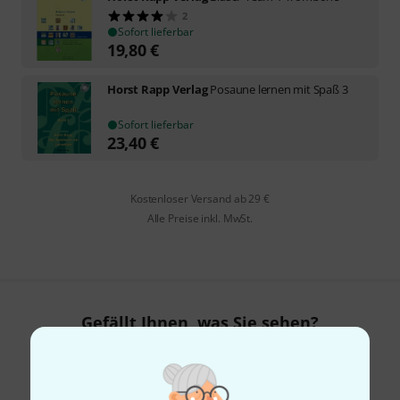
2
Sofort lieferbar
19,80
€
Horst Rapp Verlag
Posaune lernen mit Spaß 3
Sofort lieferbar
23,40
€
Kostenloser Versand ab 29 €
Alle Preise inkl. MwSt.
Gefällt Ihnen, was Sie sehen?
Teilen
Hilfe & Feedback