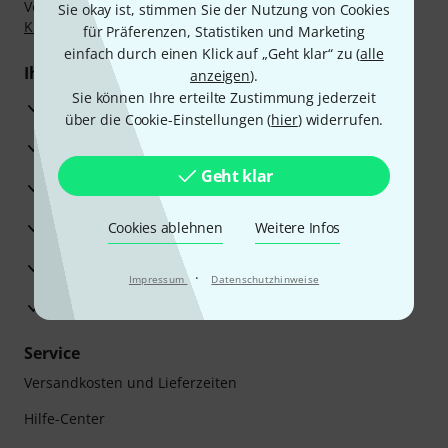
Vorkasse, PayPal, Amazon Pay,
Klarna Sofort bezahlen
,
Sie okay ist, stimmen Sie der Nutzung von Cookies
Klarna Ratenzahlung
oder Kreditkarte.
für Präferenzen, Statistiken und Marketing
einfach durch einen Klick auf „Geht klar“ zu (
alle
Ihre Vorteile
anzeigen
).
Sie können Ihre erteilte Zustimmung jederzeit
3 Jahre Thomann Garantie
über die Cookie-Einstellungen (
hier
) widerrufen.
30 Tage Money-Back-Garantie
Geht klar
Reparaturservice
Beratung durch Fachexperten
Cookies ablehnen
Weitere Infos
Zufriedenheitsgarantie
·
Impressum
Datenschutzhinweise
Europas größtes Versandlager
Service
Versandkosten und Lieferzeiten
Hilfe-Center