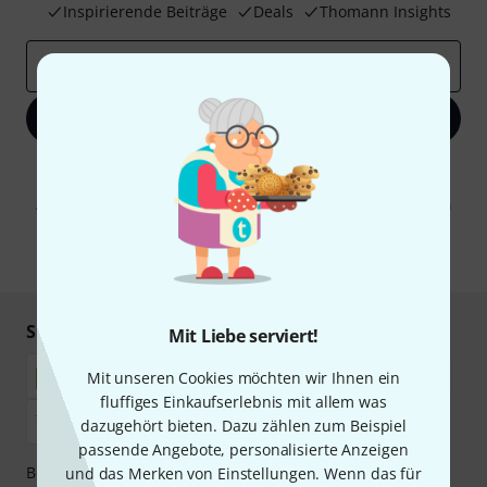
Inspirierende Beiträge
Deals
Thomann Insights
E-Mail-Adresse
*
Jetzt anmelden
Mit Klick auf „Jetzt anmelden“ stimmen Sie dem Erhalt von E-Mail-
Werbung und einer Messung des E-Mail-Nutzungsverhaltens zu. Die
Abmeldung ist jederzeit möglich. Weitere Informationen finden Sie in
unseren
Datenschutzhinweisen
.
* Pflichtfeld
Sicher einkaufen & bezahlen
Mit Liebe serviert!
Mit unseren Cookies möchten wir Ihnen ein
fluffiges Einkaufserlebnis mit allem was
dazugehört bieten. Dazu zählen zum Beispiel
passende Angebote, personalisierte Anzeigen
Bezahlen Sie vertraulich und sicher per Nachnahme,
und das Merken von Einstellungen. Wenn das für