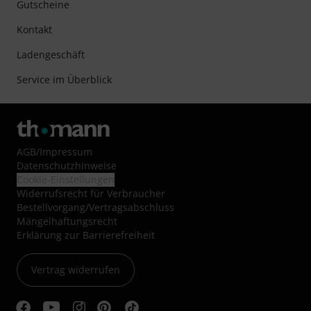
Gutscheine
Kontakt
Ladengeschäft
Service im Überblick
AGB
/
Impressum
Datenschutzhinweise
Cookie-Einstellungen
Widerrufsrecht für Verbraucher
Bestellvorgang/Vertragsabschluss
Mängelhaftungsrecht
Erklärung zur Barrierefreiheit
Vertrag widerrufen