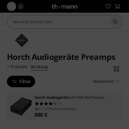
Suche 
Horch Audiogeräte Preamps
Beratung
1
Produkte
·
Filter
Beliebtheit
Horch Audiogeräte
MP NVR Mic Preamp
4
In 1–2 Wochen lieferbar
888
€