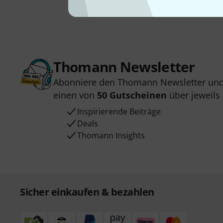
Thomann Newsletter
Abonniere den Thomann Newsletter und
einen von
50 Gutscheinen
über jeweils
Inspirierende Beiträge
Deals
Thomann Insights
Sicher einkaufen & bezahlen