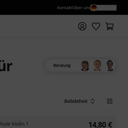
Kontakt
Über uns
DE / €
e mit Suchwort {searchTerm} starten
ür
Beratung
Beliebtheit
14,80
€
hule Violin 1