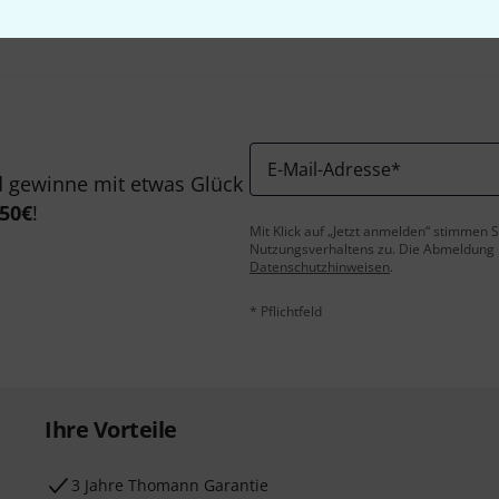
E-Mail-Adresse
*
 gewinne mit etwas Glück
50€
!
Mit Klick auf „Jetzt anmelden“ stimmen
Nutzungsverhaltens zu. Die Abmeldung is
Datenschutzhinweisen
.
* Pflichtfeld
Ihre Vorteile
3 Jahre Thomann Garantie