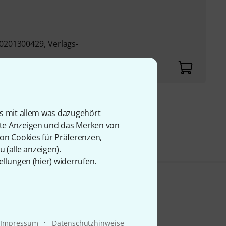
201300429, Verlags-
9 €
is mit allem was dazugehört
rte Anzeigen und das Merken von
von Cookies für Präferenzen,
u (
alle anzeigen
).
ellungen (
hier
) widerrufen.
·
Impressum
Datenschutzhinweise