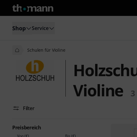
Shop
Service
Schulen für Violine
Holzschu
Violine
3
Filter
Preisbereich
Von (€)
Bis (€)