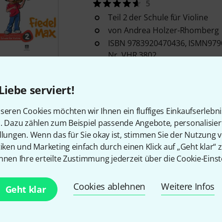
5
Teil 2 der Schule für Violine
von Andrea Holzer-Rhomberg
ISBN 9783920470436, ISMN9790
Nr. VHR 3802
Sofort lieferbar
Liebe serviert!
Kostenloser Versand ab 2
seren Cookies möchten wir Ihnen ein fluffiges Einkaufserlebn
Alle Preise inkl. MwSt.
n. Dazu zählen zum Beispiel passende Angebote, personalisie
llungen. Wenn das für Sie okay ist, stimmen Sie der Nutzung 
tiken und Marketing einfach durch einen Klick auf „Geht klar“ z
nnen Ihre erteilte Zustimmung jederzeit über die Cookie-Einst
Gefällt Ihnen, was Sie sehen?
Cookies ablehnen
Weitere Infos
Geht klar
Teilen
Hilfe & Feedback