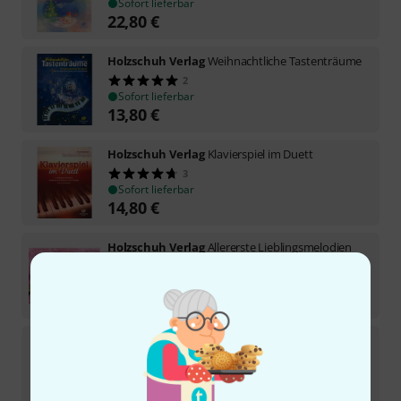
Sofort lieferbar
22,80
€
Holzschuh Verlag
Weihnachtliche Tastenträume
2
Sofort lieferbar
13,80
€
Holzschuh Verlag
Klavierspiel im Duett
3
Sofort lieferbar
14,80
€
Holzschuh Verlag
Allererste Lieblingsmelodien
1
In 1–2 Wochen lieferbar
10,80
€
Holzschuh Verlag
Vierhändige Weihnachtslieder
1
Sofort lieferbar
14,80
€