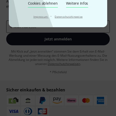
Abonniere den Thomann Newsletter und gewinne mit
Cookies ablehnen
Weitere Infos
etwas Glück einen von
50 Gutscheinen
über jeweils
50€
!
Inspirierende Beiträge
Deals
Thomann Insights
·
Impressum
Datenschutzhinweise
E-Mail-Adresse
*
Jetzt anmelden
Mit Klick auf „Jetzt anmelden“ stimmen Sie dem Erhalt von E-Mail-
Werbung und einer Messung des E-Mail-Nutzungsverhaltens zu. Die
Abmeldung ist jederzeit möglich. Weitere Informationen finden Sie in
unseren
Datenschutzhinweisen
.
* Pflichtfeld
Sicher einkaufen & bezahlen