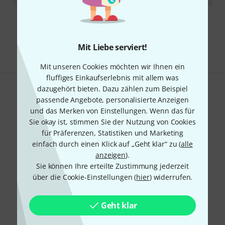
Kostenloser Versand ab 29 €
Alle Preise inkl. MwSt.
Mit Liebe serviert!
Mit unseren Cookies möchten wir Ihnen ein
fluffiges Einkaufserlebnis mit allem was
dazugehört bieten. Dazu zählen zum Beispiel
Gefällt Ihnen, was Sie sehen?
passende Angebote, personalisierte Anzeigen
und das Merken von Einstellungen. Wenn das für
Teilen
Hilfe & Feedback
Sie okay ist, stimmen Sie der Nutzung von Cookies
für Präferenzen, Statistiken und Marketing
einfach durch einen Klick auf „Geht klar“ zu (
alle
anzeigen
).
Sie können Ihre erteilte Zustimmung jederzeit
über die Cookie-Einstellungen (
hier
) widerrufen.
Geht klar
Thomann Newsletter