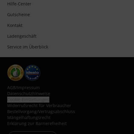
Hilfe-Center
Gutscheine
Kontakt
Ladengeschäft
Service im Überblick
AGB
/
Impressum
Datenschutzhinweise
Cookie-Einstellungen
Widerrufsrecht für Verbraucher
Bestellvorgang/Vertragsabschluss
Mängelhaftungsrecht
Erklärung zur Barrierefreiheit