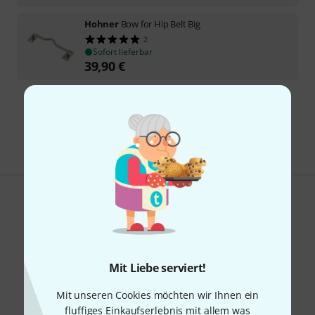
Hohner
Bow for Hip Belt Big
2
Sofort lieferbar
39,90
€
Kostenloser Versand ab 29 €
Alle Preise inkl. MwSt.
Gefällt Ihnen, was Sie sehen?
Teilen
Hilfe & Feedback
Mit Liebe serviert!
Mit unseren Cookies möchten wir Ihnen ein
fluffiges Einkaufserlebnis mit allem was