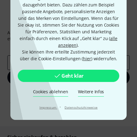
dazugehört bieten. Dazu zählen zum Beispiel
passende Angebote, personalisierte Anzeigen
und das Merken von Einstellungen. Wenn das für
Thomann Newsletter
Sie okay ist, stimmen Sie der Nutzung von Cookies
für Präferenzen, Statistiken und Marketing
Abonniere den Thomann Newsletter und gewinne mit
einfach durch einen Klick auf „Geht klar“ zu (
alle
etwas Glück einen von
50 Gutscheinen
über jeweils
50€
!
anzeigen
).
Inspirierende Beiträge
Deals
Thomann Insights
Sie können Ihre erteilte Zustimmung jederzeit
über die Cookie-Einstellungen (
hier
) widerrufen.
E-Mail-Adresse
*
Geht klar
Jetzt anmelden
Cookies ablehnen
Weitere Infos
Mit Klick auf „Jetzt anmelden“ stimmen Sie dem Erhalt von E-Mail-
Werbung und einer Messung des E-Mail-Nutzungsverhaltens zu. Die
Abmeldung ist jederzeit möglich. Weitere Informationen finden Sie in
unseren
Datenschutzhinweisen
·
.
Impressum
Datenschutzhinweise
* Pflichtfeld