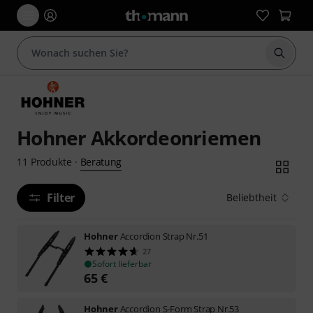
Suche 
Hohner Akkordeonriemen
Beratung
11
Produkte
·
Filter
Beliebtheit
Hohner
Accordion Strap Nr.51
27
Sofort lieferbar
65
€
Hohner
Accordion S-Form Strap Nr.53