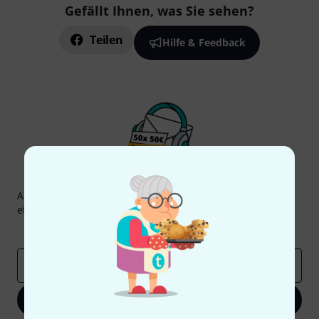
Gefällt Ihnen, was Sie sehen?
Teilen
Hilfe & Feedback
Thomann Newsletter
Abonniere den Thomann Newsletter und gewinne mit
etwas Glück einen von
50 Gutscheinen
über jeweils
50€
!
Inspirierende Beiträge
Deals
Thomann Insights
E-Mail-Adresse
*
Jetzt anmelden