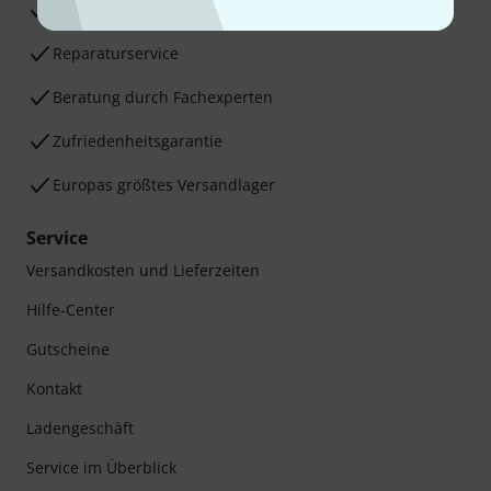
30 Tage Money-Back-Garantie
Reparaturservice
Beratung durch Fachexperten
Zufriedenheitsgarantie
Europas größtes Versandlager
Service
Versandkosten und Lieferzeiten
Hilfe-Center
Gutscheine
Kontakt
Ladengeschäft
Service im Überblick