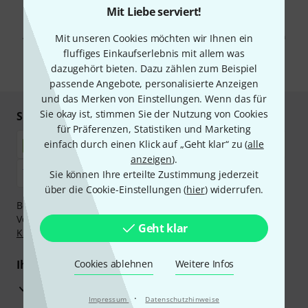
Mit Liebe serviert!
Mit Klick auf „Jetzt anmelden“ stimmen Sie dem Erhalt von E-Mail-
Werbung und einer Messung des E-Mail-Nutzungsverhaltens zu. Die
Abmeldung ist jederzeit möglich. Weitere Informationen finden Sie in
Mit unseren Cookies möchten wir Ihnen ein
unseren
Datenschutzhinweisen
.
fluffiges Einkaufserlebnis mit allem was
dazugehört bieten. Dazu zählen zum Beispiel
* Pflichtfeld
passende Angebote, personalisierte Anzeigen
und das Merken von Einstellungen. Wenn das für
Sie okay ist, stimmen Sie der Nutzung von Cookies
Sicher einkaufen & bezahlen
für Präferenzen, Statistiken und Marketing
einfach durch einen Klick auf „Geht klar“ zu (
alle
anzeigen
).
Sie können Ihre erteilte Zustimmung jederzeit
über die Cookie-Einstellungen (
hier
) widerrufen.
Bezahlen Sie vertraulich und sicher per Nachnahme,
Vorkasse, PayPal, Amazon Pay,
Klarna Sofort bezahlen
,
Geht klar
Klarna Ratenzahlung
oder Kreditkarte.
Ihre Vorteile
Cookies ablehnen
Weitere Infos
3 Jahre Thomann Garantie
·
Impressum
Datenschutzhinweise