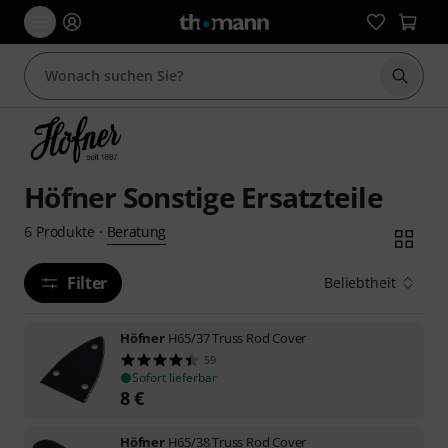
Suche 
Höfner Sonstige Ersatzteile
Beratung
6
Produkte
·
Filter
Beliebtheit
Höfner
H65/37 Truss Rod Cover
59
Sofort lieferbar
8
€
Höfner
H65/38 Truss Rod Cover