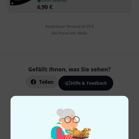
Sofort lieferbar
6,90
€
Kostenloser Versand ab 29 €
Alle Preise inkl. MwSt.
Gefällt Ihnen, was Sie sehen?
Teilen
Hilfe & Feedback