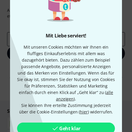
Thomann Newsletter
Abonniere den Thomann Newsletter und gewinne mit
etwas Glück einen von
50 Gutscheinen
über jeweils
50€
!
Inspirierende Beiträge
Deals
Thomann Insights
Mit Liebe serviert!
E-Mail-Adresse
*
Mit unseren Cookies möchten wir Ihnen ein
Jetzt anmelden
fluffiges Einkaufserlebnis mit allem was
dazugehört bieten. Dazu zählen zum Beispiel
passende Angebote, personalisierte Anzeigen
Mit Klick auf „Jetzt anmelden“ stimmen Sie dem Erhalt von E-Mail-
Werbung und einer Messung des E-Mail-Nutzungsverhaltens zu. Die
und das Merken von Einstellungen. Wenn das für
Abmeldung ist jederzeit möglich. Weitere Informationen finden Sie in
Sie okay ist, stimmen Sie der Nutzung von Cookies
unseren
Datenschutzhinweisen
.
für Präferenzen, Statistiken und Marketing
* Pflichtfeld
einfach durch einen Klick auf „Geht klar“ zu (
alle
anzeigen
).
Sie können Ihre erteilte Zustimmung jederzeit
Sicher einkaufen & bezahlen
über die Cookie-Einstellungen (
hier
) widerrufen.
Geht klar