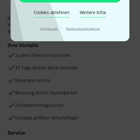
Cookies ablehnen
Weitere Infos
Bezahlen Sie vertraulich und sicher per Nachnahme,
Vorkasse, PayPal, Amazon Pay,
Klarna Sofort bezahlen
,
·
Impressum
Datenschutzhinweise
Klarna Ratenzahlung
oder Kreditkarte.
Ihre Vorteile
3 Jahre Thomann Garantie
30 Tage Money-Back-Garantie
Reparaturservice
Beratung durch Fachexperten
Zufriedenheitsgarantie
Europas größtes Versandlager
Service