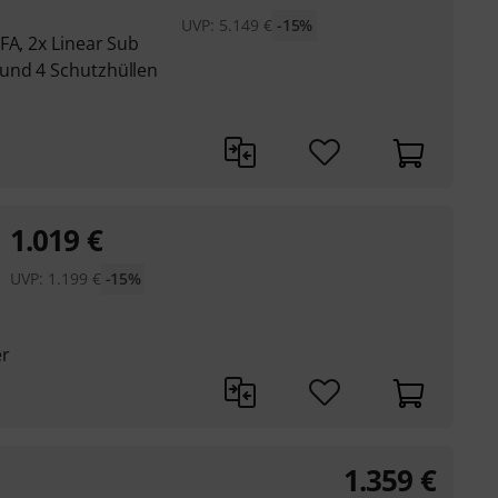
UVP:
5.149
€
-15%
FA, 2x Linear Sub
und 4 Schutzhüllen
1.019
€
UVP:
1.199
€
-15%
er
1.359
€