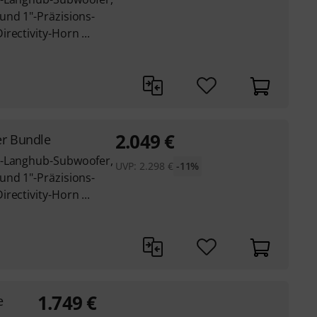
und 1"-Präzisions-
rectivity-Horn ...
2.049
€
er Bundle
s-Langhub-Subwoofer,
UVP:
2.298
€
-11%
und 1"-Präzisions-
rectivity-Horn ...
1.749
€
e