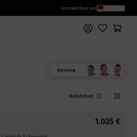
Kontakt
Über uns
DE / €
e mit Suchwort {searchTerm} starten
Beratung
Beliebtheit
1.035
€
s-Langhub-Subwoofer,