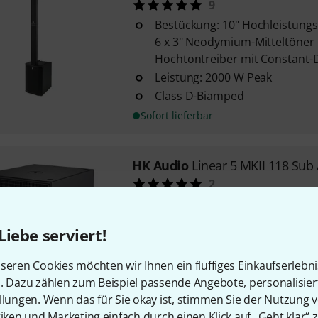
9
Bestückung: 10" Hochleistung
6 x 3" Neodymium-Mitteltöner 
Hochtontreiber mit Constant-Di
Leistung: 2000 W Peak
Class D-Biamped
Sofort lieferbar
HK Audio
Linear 5 MKII 118 Sub
2
Bestückung: 1x 18" Tieftöner m
1000 Watt Class-D Verstärker
Liebe serviert!
Maximalpegel: 131 dB
seren Cookies möchten wir Ihnen ein fluffiges Einkaufserlebn
Sofort lieferbar
n. Dazu zählen zum Beispiel passende Angebote, personalisie
llungen. Wenn das für Sie okay ist, stimmen Sie der Nutzung 
tiken und Marketing einfach durch einen Klick auf „Geht klar“ z