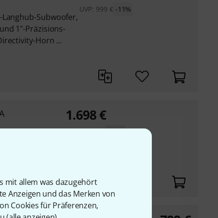
UVP:
999
€
-11%
s-Langhub-Subwoofer,
und 1"-Präzisions-
rectivity-Horn ...
1.698
€
 A
UVP:
1.999
€
-15%
it 4" Schwingspule
is mit allem was dazugehört
rte Anzeigen und das Merken von
von Cookies für Präferenzen,
u (
alle anzeigen
).