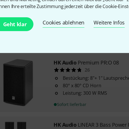
HK Audio
Premium PR:O 18 S
nnen Ihre erteilte Zustimmung jederzeit über die Cookie-Einst
65
Bassreflex System
Cookies ablehnen
Weitere Infos
Belastbarkeit: 500 Watt RMS
Geht klar
passive Weiche: - 48 Hz - 150 H
Sofort lieferbar
HK Audio
Premium PR:O 08
26
Bestückung: 8"+ 1" Lautsprech
80° x 80° CD Horn
Leistung: 300 W RMS
Sofort lieferbar
HK Audio
LINEAR 3 Bass Power 