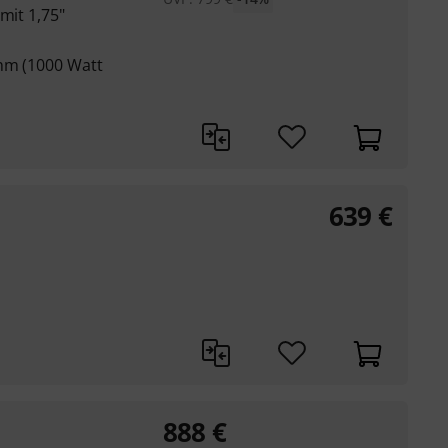
mit 1,75"
Ohm (1000 Watt
639
€
888
€