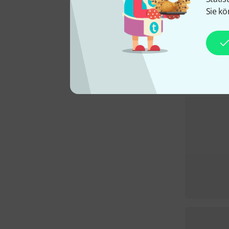
Sie kö