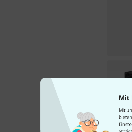
Mit 
Mit un
biete
Einste
Statis