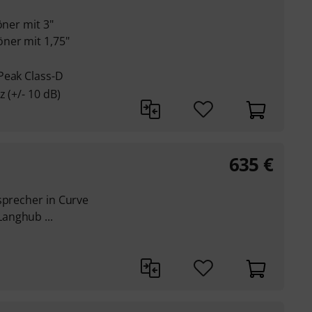
öner mit 3"
ner mit 1,75"
Peak Class-D
 (+/- 10 dB)
635
€
sprecher in Curve
anghub ...