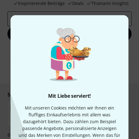
Inspirierende Beiträge
Deals
Thomann Insights
E-Mail-Adresse
*
Jetzt anmelden
Mit Klick auf „Jetzt anmelden“ stimmen Sie dem Erhalt von E-Mail-
Werbung und einer Messung des E-Mail-Nutzungsverhaltens zu. Die
Abmeldung ist jederzeit möglich. Weitere Informationen finden Sie in
unseren
Datenschutzhinweisen
.
* Pflichtfeld
Sicher einkaufen & bezahlen
Mit Liebe serviert!
Mit unseren Cookies möchten wir Ihnen ein
fluffiges Einkaufserlebnis mit allem was
dazugehört bieten. Dazu zählen zum Beispiel
passende Angebote, personalisierte Anzeigen
Bezahlen Sie vertraulich und sicher per Nachnahme,
und das Merken von Einstellungen. Wenn das für