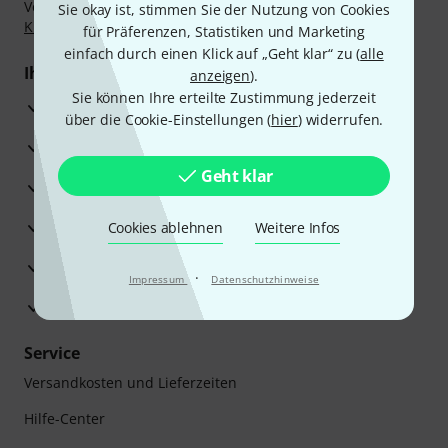
Vorkasse, PayPal, Amazon Pay,
Klarna Sofort bezahlen
,
Sie okay ist, stimmen Sie der Nutzung von Cookies
Klarna Ratenzahlung
oder Kreditkarte.
für Präferenzen, Statistiken und Marketing
einfach durch einen Klick auf „Geht klar“ zu (
alle
Ihre Vorteile
anzeigen
).
Sie können Ihre erteilte Zustimmung jederzeit
3 Jahre Thomann Garantie
über die Cookie-Einstellungen (
hier
) widerrufen.
30 Tage Money-Back-Garantie
Geht klar
Reparaturservice
Beratung durch Fachexperten
Cookies ablehnen
Weitere Infos
Zufriedenheitsgarantie
·
Impressum
Datenschutzhinweise
Europas größtes Versandlager
Service
Versandkosten und Lieferzeiten
Hilfe-Center