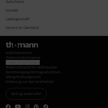
Gutscheine
Kontakt
Ladengeschäft
Service im Überblick
AGB
/
Impressum
Datenschutzhinweise
Cookie-Einstellungen
Widerrufsrecht für Verbraucher
Bestellvorgang/Vertragsabschluss
Mängelhaftungsrecht
Erklärung zur Barrierefreiheit
Vertrag widerrufen