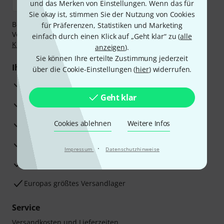
und das Merken von Einstellungen. Wenn das für
Sie okay ist, stimmen Sie der Nutzung von Cookies
Bezahlen Sie vertraulich und sicher per Nachnahme,
für Präferenzen, Statistiken und Marketing
Vorkasse, PayPal, Amazon Pay,
Klarna Sofort bezahlen
,
einfach durch einen Klick auf „Geht klar“ zu (
alle
Klarna Ratenzahlung
oder Kreditkarte.
anzeigen
).
Sie können Ihre erteilte Zustimmung jederzeit
Ihre Vorteile
über die Cookie-Einstellungen (
hier
) widerrufen.
3 Jahre Thomann Garantie
Geht klar
30 Tage Money-Back-Garantie
Reparaturservice
Cookies ablehnen
Weitere Infos
Beratung durch Fachexperten
·
Impressum
Datenschutzhinweise
Zufriedenheitsgarantie
Europas größtes Versandlager
Service
Versandkosten und Lieferzeiten