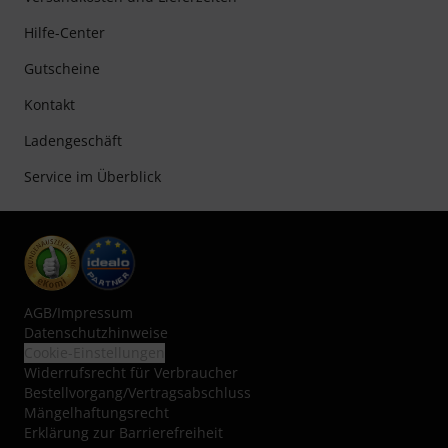
Hilfe-Center
Gutscheine
Kontakt
Ladengeschäft
Service im Überblick
AGB
/
Impressum
Datenschutzhinweise
Cookie-Einstellungen
Widerrufsrecht für Verbraucher
Bestellvorgang/Vertragsabschluss
Mängelhaftungsrecht
Erklärung zur Barrierefreiheit