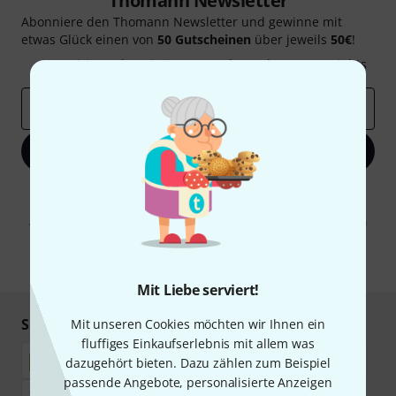
Thomann Newsletter
Abonniere den Thomann Newsletter und gewinne mit
etwas Glück einen von
50 Gutscheinen
über jeweils
50€
!
Inspirierende Beiträge
Deals
Thomann Insights
E-Mail-Adresse
*
Jetzt anmelden
Mit Klick auf „Jetzt anmelden“ stimmen Sie dem Erhalt von E-Mail-
Werbung und einer Messung des E-Mail-Nutzungsverhaltens zu. Die
Abmeldung ist jederzeit möglich. Weitere Informationen finden Sie in
unseren
Datenschutzhinweisen
.
* Pflichtfeld
Mit Liebe serviert!
Sicher einkaufen & bezahlen
Mit unseren Cookies möchten wir Ihnen ein
fluffiges Einkaufserlebnis mit allem was
dazugehört bieten. Dazu zählen zum Beispiel
passende Angebote, personalisierte Anzeigen