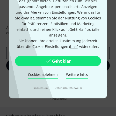
dazugehört bieten. Dazu zählen zum Beispiel
passende Angebote, personalisierte Anzeigen
und das Merken von Einstellungen. Wenn das für
Sie okay ist, stimmen Sie der Nutzung von Cookies
Thomann Newsletter
für Präferenzen, Statistiken und Marketing
Abonniere den Thomann Newsletter und gewinne mit
einfach durch einen Klick auf „Geht klar“ zu (
alle
etwas Glück einen von
50 Gutscheinen
über jeweils
50€
!
anzeigen
).
Inspirierende Beiträge
Deals
Thomann Insights
Sie können Ihre erteilte Zustimmung jederzeit
über die Cookie-Einstellungen (
hier
) widerrufen.
E-Mail-Adresse
*
Geht klar
Jetzt anmelden
Cookies ablehnen
Weitere Infos
Mit Klick auf „Jetzt anmelden“ stimmen Sie dem Erhalt von E-Mail-
Werbung und einer Messung des E-Mail-Nutzungsverhaltens zu. Die
Abmeldung ist jederzeit möglich. Weitere Informationen finden Sie in
·
Impressum
Datenschutzhinweise
unseren
Datenschutzhinweisen
.
* Pflichtfeld