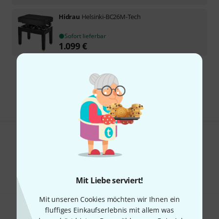
Hidrau
Helsinki-BC26M-Tech
Sofort lieferbar
1.099
€
Kostenloser Versand ab 29 €
Alle Preise inkl. MwSt.
Gefällt Ihnen, was Sie sehen?
Teilen
Hilfe & Feedback
Mit Liebe serviert!
Mit unseren Cookies möchten wir Ihnen ein
fluffiges Einkaufserlebnis mit allem was