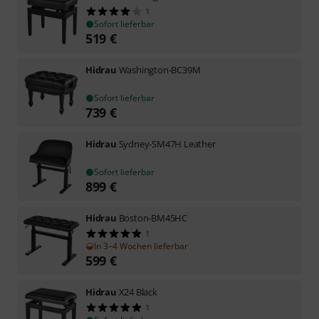
1
Sofort lieferbar
519
€
Hidrau
Washington-BC39M
Sofort lieferbar
739
€
Hidrau
Sydney-SM47H Leather
Sofort lieferbar
899
€
Hidrau
Boston-BM45HC
1
In 3–4 Wochen lieferbar
599
€
Hidrau
X24 Black
1