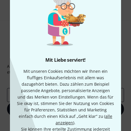
Teilen
Hilfe & Feedback
Thomann Newsletter
Mit Liebe serviert!
Abonniere den Thomann Newsletter und gewinne mit
Mit unseren Cookies möchten wir Ihnen ein
etwas Glück einen von
50 Gutscheinen
über jeweils
50€
!
fluffiges Einkaufserlebnis mit allem was
Inspirierende Beiträge
Deals
Thomann Insights
dazugehört bieten. Dazu zählen zum Beispiel
passende Angebote, personalisierte Anzeigen
E-Mail-Adresse
*
und das Merken von Einstellungen. Wenn das für
Sie okay ist, stimmen Sie der Nutzung von Cookies
Jetzt anmelden
für Präferenzen, Statistiken und Marketing
einfach durch einen Klick auf „Geht klar“ zu (
alle
anzeigen
).
Mit Klick auf „Jetzt anmelden“ stimmen Sie dem Erhalt von E-Mail-
Werbung und einer Messung des E-Mail-Nutzungsverhaltens zu. Die
Sie können Ihre erteilte Zustimmung jederzeit