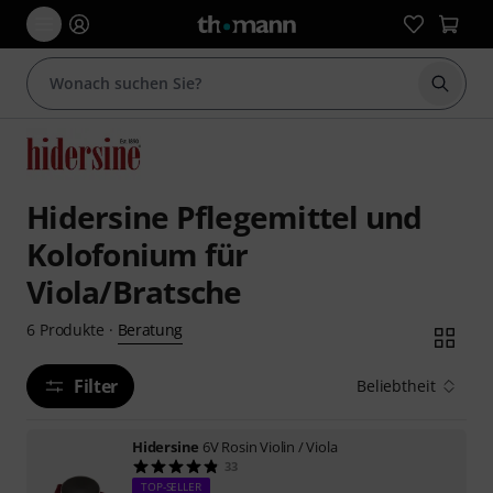
Suche 
Hidersine Pflegemittel und
Kolofonium für
Viola/Bratsche
Beratung
6
Produkte
·
Filter
Beliebtheit
Hidersine
6V Rosin Violin / Viola
33
TOP-SELLER