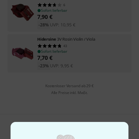
6
Sofort lieferbar
7,90
€
-28%
UVP:
10,95
€
Hidersine
3V Rosin Violin / Viola
43
Sofort lieferbar
7,70
€
-23%
UVP:
9,95
€
Kostenloser Versand ab 29 €
Alle Preise inkl. MwSt.
Gefällt Ihnen, was Sie sehen?