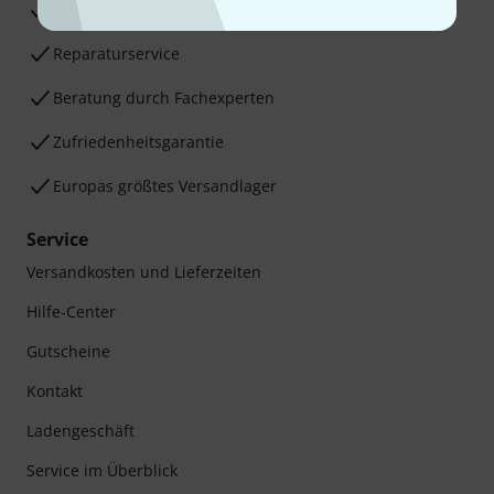
30 Tage Money-Back-Garantie
Reparaturservice
Beratung durch Fachexperten
Zufriedenheitsgarantie
Europas größtes Versandlager
Service
Versandkosten und Lieferzeiten
Hilfe-Center
Gutscheine
Kontakt
Ladengeschäft
Service im Überblick