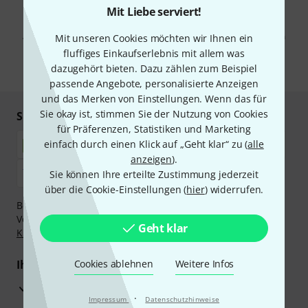
Mit Liebe serviert!
Mit Klick auf „Jetzt anmelden“ stimmen Sie dem Erhalt von E-Mail-
Werbung und einer Messung des E-Mail-Nutzungsverhaltens zu. Die
Abmeldung ist jederzeit möglich. Weitere Informationen finden Sie in
Mit unseren Cookies möchten wir Ihnen ein
unseren
Datenschutzhinweisen
.
fluffiges Einkaufserlebnis mit allem was
dazugehört bieten. Dazu zählen zum Beispiel
* Pflichtfeld
passende Angebote, personalisierte Anzeigen
und das Merken von Einstellungen. Wenn das für
Sie okay ist, stimmen Sie der Nutzung von Cookies
Sicher einkaufen & bezahlen
für Präferenzen, Statistiken und Marketing
einfach durch einen Klick auf „Geht klar“ zu (
alle
anzeigen
).
Sie können Ihre erteilte Zustimmung jederzeit
über die Cookie-Einstellungen (
hier
) widerrufen.
Bezahlen Sie vertraulich und sicher per Nachnahme,
Vorkasse, PayPal, Amazon Pay,
Klarna Sofort bezahlen
,
Geht klar
Klarna Ratenzahlung
oder Kreditkarte.
Ihre Vorteile
Cookies ablehnen
Weitere Infos
3 Jahre Thomann Garantie
·
Impressum
Datenschutzhinweise