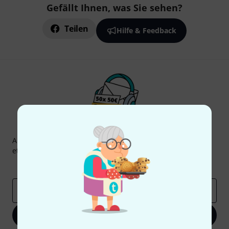
Gefällt Ihnen, was Sie sehen?
Teilen
Hilfe & Feedback
Thomann Newsletter
Abonniere den Thomann Newsletter und gewinne mit
etwas Glück einen von
50 Gutscheinen
über jeweils
50€
!
Inspirierende Beiträge
Deals
Thomann Insights
E-Mail-Adresse
*
Jetzt anmelden