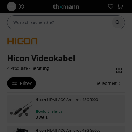
Suche 
Hicon Videokabel
Beratung
4
Produkte
·
Filter
Beliebtheit
Hicon
HDMI AOC Armored 48G 3000
Sofort lieferbar
279
€
Hicon
HDMI AOC Armored 48G G5000