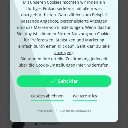
Mit unseren Cookies möchten wir Ihnen ein
Hicon
HI-X5CM-BLK BASIC
fluffiges Einkaufserlebnis mit allem was
1
dazugehört bieten. Dazu zählen zum Beispiel
Sofort lieferbar
passende Angebote, personalisierte Anzeigen
3,50
€
und das Merken von Einstellungen. Wenn das für
Sie okay ist, stimmen Sie der Nutzung von Cookies
Hicon
HI-J63S03-G
für Präferenzen, Statistiken und Marketing
9
einfach durch einen Klick auf „Geht klar“ zu (
alle
Sofort lieferbar
anzeigen
).
6,50
€
Sie können Ihre erteilte Zustimmung jederzeit
-33%
UVP:
9,76
€
über die Cookie-Einstellungen (
hier
) widerrufen.
Hicon
HI-CMA-SM
Geht klar
3
Sofort lieferbar
15,90
€
Cookies ablehnen
Weitere Infos
-24%
UVP:
20,85
€
·
Impressum
Datenschutzhinweise
Hicon
CA-COM 37 FV
4
Sofort lieferbar