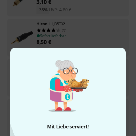
3,10
€
-35%
UVP:
4,80
€
Hicon
HI-J35T02
77
Sofort lieferbar
8,50
€
-38%
UVP:
13,60
€
Hicon
Jack HI-J63MA01
177
Sofort lieferbar
6,10
€
-38%
UVP:
9,78
€
Hicon
Cable Socket 45°
5
Sofort lieferbar
3,60
€
Mit Liebe serviert!
-35%
UVP:
5,55
€