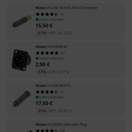
Hicon
HI-CM-18-NTL RCA Connector
34
Sofort lieferbar
15,50
€
-37%
UVP:
24,70
€
Hicon
HI-X3DM-M
167
Sofort lieferbar
2,90
€
-37%
UVP:
4,57
€
Hicon
HI-CM-09-NTL
11
Sofort lieferbar
17,50
€
-39%
UVP:
28,80
€
Hicon
HI-J35S02 Mini Jack Plug
253