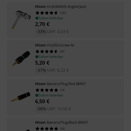
Hicon
HI-J63MA05 Angled Jack
1331
Sofort lieferbar
2,70
€
-33%
UVP:
4,03
€
Hicon
HI-J35S-Screw-M
287
Sofort lieferbar
5,20
€
-37%
UVP:
8,22
€
Hicon
Banana Plug Red BM07
110
Sofort lieferbar
6,50
€
-38%
UVP:
10,50
€
Hicon
Banana Plug Black BM07
100