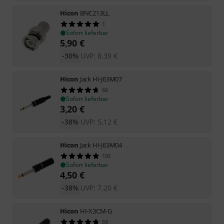
Hicon
BNC213LL
1
Sofort lieferbar
5,90
€
-30%
UVP:
8,39
€
Hicon
Jack HI-J63M07
66
Sofort lieferbar
3,20
€
-38%
UVP:
5,12
€
Hicon
Jack HI-J63M04
193
Sofort lieferbar
4,50
€
-38%
UVP:
7,20
€
Hicon
HI-X3CM-G
59