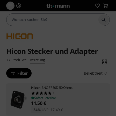
Suche 
Hicon Stecker und Adapter
Beratung
77
Produkte
·
Filter
Beliebtheit
Hicon
BNC FP50D 50 Ohms
3
Sofort lieferbar
11,50
€
-34%
UVP:
17,49
€