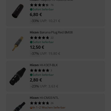
76
Sofort lieferbar
6,80
€
-33%
UVP:
10,21
€
Hicon
Banana Plug Red BM08
22
Sofort lieferbar
12,50
€
-37%
UVP:
19,80
€
Hicon
HI-X3CF-BLK
3
Sofort lieferbar
2,80
€
-23%
UVP:
3,63
€
Hicon
HI-CM03 NTL
26
In 1–2 Wochen lieferbar