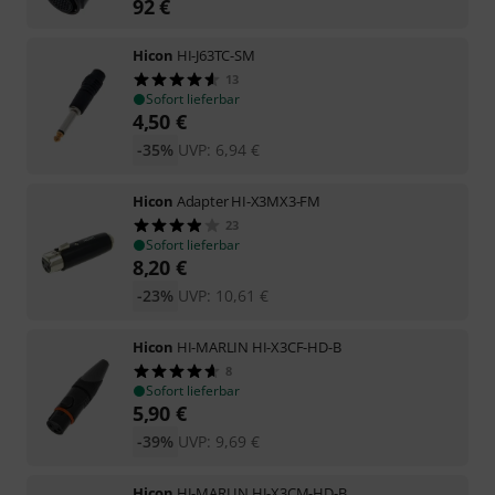
92
€
Hicon
HI-J63TC-SM
13
Sofort lieferbar
4,50
€
-35%
UVP:
6,94
€
Hicon
Adapter HI-X3MX3-FM
23
Sofort lieferbar
8,20
€
-23%
UVP:
10,61
€
Hicon
HI-MARLIN HI-X3CF-HD-B
8
Sofort lieferbar
5,90
€
-39%
UVP:
9,69
€
Hicon
HI-MARLIN HI-X3CM-HD-B