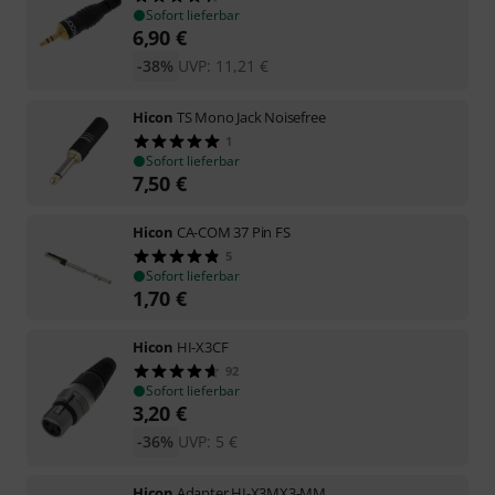
Sofort lieferbar
6,90
€
-38%
UVP:
11,21
€
Hicon
TS Mono Jack Noisefree
1
Sofort lieferbar
7,50
€
Hicon
CA-COM 37 Pin FS
5
Sofort lieferbar
1,70
€
Hicon
HI-X3CF
92
Sofort lieferbar
3,20
€
-36%
UVP:
5
€
Hicon
Adapter HI-X3MX3-MM