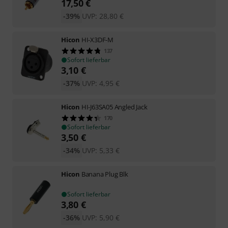
17,50
€
-39%
UVP:
28,80
€
Hicon
HI-X3DF-M
137
Sofort lieferbar
3,10
€
-37%
UVP:
4,95
€
Hicon
HI-J63SA05 Angled Jack
170
Sofort lieferbar
3,50
€
-34%
UVP:
5,33
€
Hicon
Banana Plug Blk
Sofort lieferbar
3,80
€
-36%
UVP:
5,90
€