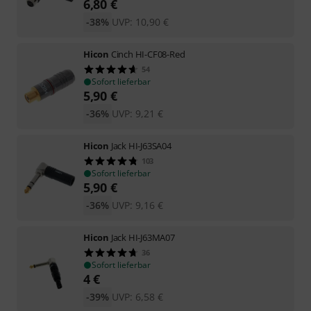
6,80
€
-38%
UVP:
10,90
€
Hicon
Cinch HI-CF08-Red
54
Sofort lieferbar
5,90
€
-36%
UVP:
9,21
€
Hicon
Jack HI-J63SA04
103
Sofort lieferbar
5,90
€
-36%
UVP:
9,16
€
Hicon
Jack HI-J63MA07
36
Sofort lieferbar
4
€
-39%
UVP:
6,58
€