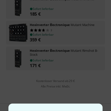
Sofort lieferbar
185
€
Hexinverter Électronique
Mutant Machine
3
Sofort lieferbar
359
€
Hexinverter Électronique
Mutant Rimshot B-
Stock
Sofort lieferbar
171
€
Kostenloser Versand ab 29 €
Alle Preise inkl. MwSt.