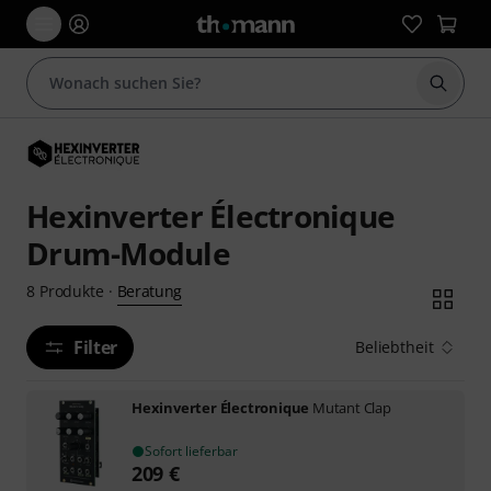
Suche 
Hexinverter Électronique
Drum-Module
Beratung
8
Produkte
·
Filter
Beliebtheit
Hexinverter Électronique
Mutant Clap
Sofort lieferbar
209
€