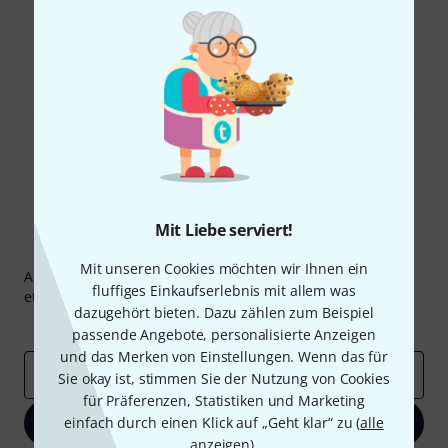
Gefällt Ihnen, was Sie sehen?
Teilen
Hilfe & Feedback
Mit Liebe serviert!
Thomann Newsletter
Mit unseren Cookies möchten wir Ihnen ein
Abonniere den Thomann Newsletter und gewinne mit
fluffiges Einkaufserlebnis mit allem was
etwas Glück einen von
50 Gutscheinen
über jeweils
50€
!
dazugehört bieten. Dazu zählen zum Beispiel
Inspirierende Beiträge
Deals
Thomann Insights
passende Angebote, personalisierte Anzeigen
und das Merken von Einstellungen. Wenn das für
E-Mail-Adresse
*
Sie okay ist, stimmen Sie der Nutzung von Cookies
für Präferenzen, Statistiken und Marketing
einfach durch einen Klick auf „Geht klar“ zu (
Jetzt anmelden
alle
anzeigen
).