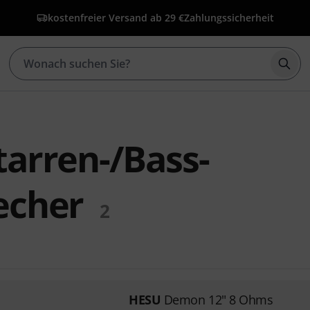
kostenfreier Versand ab 29 €
Zahlungssicherheit
Such
arren-/Bass-
echer
2
HESU
Demon 12" 8 Ohms