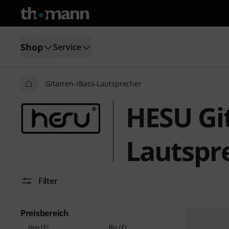
Shop
Service
Gitarren-/Bass-Lautsprecher
HESU Git
Lautspr
Filter
Preisbereich
Von (€)
Bis (€)