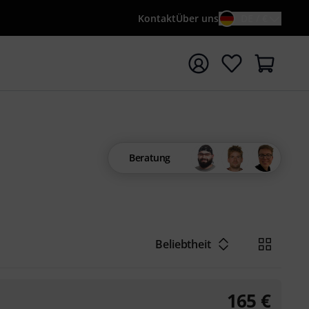
Kontakt
Über uns
DE / €
e mit Suchwort {searchTerm} starten
Beratung
Beliebtheit
165
€