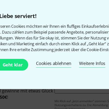
Alle Preise inkl. MwSt.
Liebe serviert!
seren Cookies möchten wir Ihnen ein fluffiges Einkaufserlebn
Gefällt Ihnen, was Sie sehen?
n. Dazu zählen zum Beispiel passende Angebote, personalisie
llungen. Wenn das für Sie okay ist, stimmen Sie der Nutzung 
tiken und Marketing einfach durch einen Klick auf „Geht klar“ z
Teilen
Hilfe & Feedback
nnen Ihre erteilte Zustimmung jederzeit über die Cookie-Einst
Cookies ablehnen
Weitere Infos
Geht klar
E-Mail-Adresse
*
 gewinne mit etwas Glück
50€
!
Mit Klick auf „Jetzt anmelden“ stimmen
Nutzungsverhaltens zu. Die Abmeldung is
Datenschutzhinweisen
.