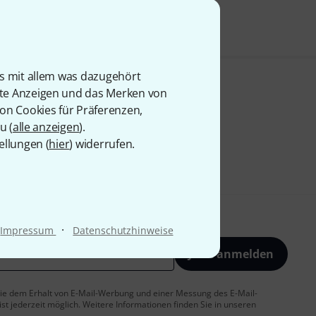
is mit allem was dazugehört
rte Anzeigen und das Merken von
von Cookies für Präferenzen,
u (
alle anzeigen
).
ellungen (
hier
) widerrufen.
·
Impressum
Datenschutzhinweise
Jetzt anmelden
 Sie dem Erhalt von E-Mail-Werbung und einer Messung des E-Mail-
t jederzeit möglich. Weitere Informationen finden Sie in unseren