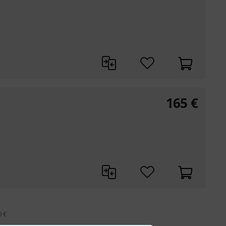
165
€
9 €