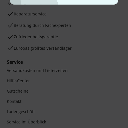
30 Tage Money-Back-Garantie
Reparaturservice
Beratung durch Fachexperten
Zufriedenheitsgarantie
Europas größtes Versandlager
Service
Versandkosten und Lieferzeiten
Hilfe-Center
Gutscheine
Kontakt
Ladengeschäft
Service im Überblick