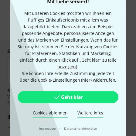
Mit Liebe serviert!
Mit Klick auf „Jetzt anmelden“ stimmen Sie dem Erhalt von E-Mail-
Werbung und einer Messung des E-Mail-Nutzungsverhaltens zu. Die
Mit unseren Cookies möchten wir Ihnen ein
Abmeldung ist jederzeit möglich. Weitere Informationen finden Sie in
fluffiges Einkaufserlebnis mit allem was
unseren
Datenschutzhinweisen
.
dazugehört bieten. Dazu zählen zum Beispiel
* Pflichtfeld
passende Angebote, personalisierte Anzeigen
und das Merken von Einstellungen. Wenn das für
Sie okay ist, stimmen Sie der Nutzung von Cookies
Sicher einkaufen & bezahlen
für Präferenzen, Statistiken und Marketing
einfach durch einen Klick auf „Geht klar“ zu (
alle
anzeigen
).
Sie können Ihre erteilte Zustimmung jederzeit
über die Cookie-Einstellungen (
hier
) widerrufen.
Bezahlen Sie vertraulich und sicher per Nachnahme,
Vorkasse, PayPal, Amazon Pay,
Geht klar
Klarna Sofort bezahlen
,
Klarna Ratenzahlung
oder Kreditkarte.
Cookies ablehnen
Weitere Infos
Ihre Vorteile
3 Jahre Thomann Garantie
·
Impressum
Datenschutzhinweise