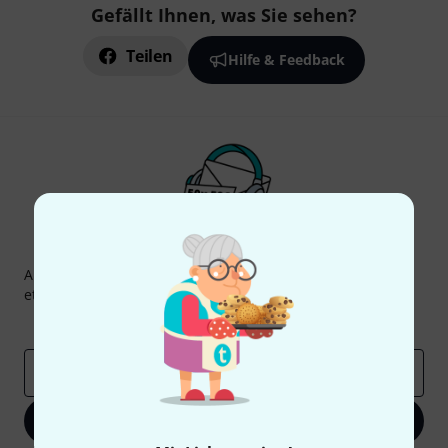
Gefällt Ihnen, was Sie sehen?
Teilen
Hilfe & Feedback
Thomann Newsletter
Abonniere den Thomann Newsletter und gewinne mit
etwas Glück einen von
50 Gutscheinen
über jeweils
50€
!
Inspirierende Beiträge
Deals
Thomann Insights
E-Mail-Adresse
*
Jetzt anmelden