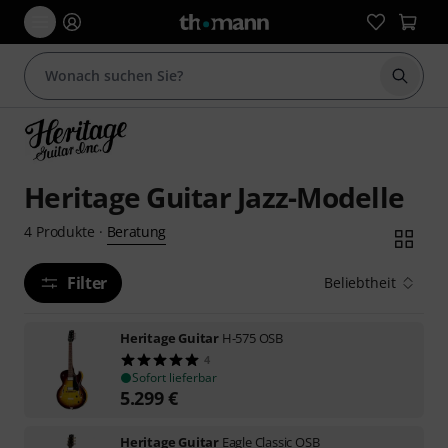
Suche 
Heritage Guitar Jazz-Modelle
Beratung
4
Produkte
·
Filter
Beliebtheit
Heritage Guitar
H-575 OSB
4
Sofort lieferbar
5.299
€
Heritage Guitar
Eagle Classic OSB