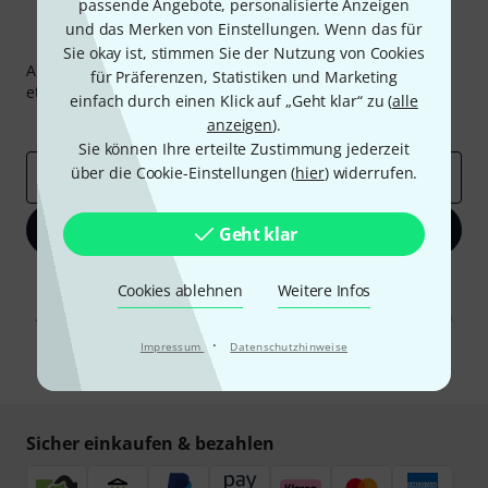
passende Angebote, personalisierte Anzeigen
und das Merken von Einstellungen. Wenn das für
Thomann Newsletter
Sie okay ist, stimmen Sie der Nutzung von Cookies
Abonniere den Thomann Newsletter und gewinne mit
für Präferenzen, Statistiken und Marketing
etwas Glück einen von
50 Gutscheinen
über jeweils
50€
!
einfach durch einen Klick auf „Geht klar“ zu (
alle
Inspirierende Beiträge
Deals
Thomann Insights
anzeigen
).
Sie können Ihre erteilte Zustimmung jederzeit
über die Cookie-Einstellungen (
hier
) widerrufen.
E-Mail-Adresse
*
Jetzt anmelden
Geht klar
Mit Klick auf „Jetzt anmelden“ stimmen Sie dem Erhalt von E-Mail-
Cookies ablehnen
Weitere Infos
Werbung und einer Messung des E-Mail-Nutzungsverhaltens zu. Die
Abmeldung ist jederzeit möglich. Weitere Informationen finden Sie in
unseren
Datenschutzhinweisen
.
·
Impressum
Datenschutzhinweise
* Pflichtfeld
Sicher einkaufen & bezahlen