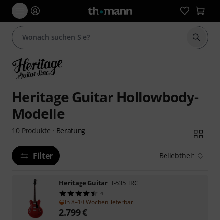
Suche 
Heritage Guitar Hollowbody-
Modelle
Beratung
10
Produkte
·
Filter
Beliebtheit
Heritage Guitar
H-535 TRC
4
In 8–10 Wochen lieferbar
2.799
€