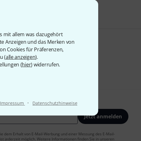
is mit allem was dazugehört
rte Anzeigen und das Merken von
von Cookies für Präferenzen,
u (
alle anzeigen
).
ellungen (
hier
) widerrufen.
·
Impressum
Datenschutzhinweise
Jetzt anmelden
 Sie dem Erhalt von E-Mail-Werbung und einer Messung des E-Mail-
t jederzeit möglich. Weitere Informationen finden Sie in unseren