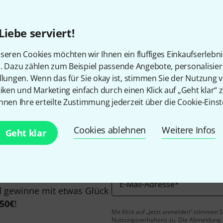
Liebe serviert!
seren Cookies möchten wir Ihnen ein fluffiges Einkaufserlebn
n. Dazu zählen zum Beispiel passende Angebote, personalisie
Gefällt Ihnen, was Sie sehen?
llungen. Wenn das für Sie okay ist, stimmen Sie der Nutzung 
tiken und Marketing einfach durch einen Klick auf „Geht klar“ z
Teilen
nnen Ihre erteilte Zustimmung jederzeit über die Cookie-Einst
Hilfe & Feedback
Cookies ablehnen
Weitere Infos
Geht klar
E-Mail-Adresse
*
 gewinne mit etwas Glück
50€
!
Mit Klick auf „Jetzt anmelden“ stimmen
Nutzungsverhaltens zu. Die Abmeldung is