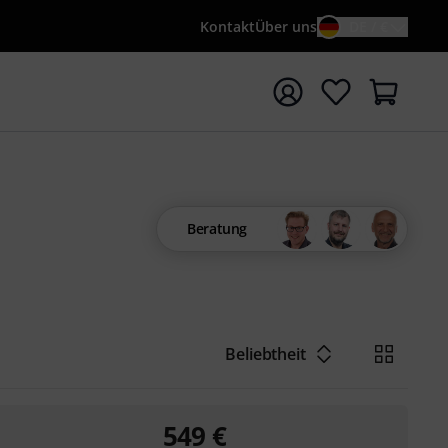
Kontakt
Über uns
DE / €
e mit Suchwort {searchTerm} starten
Beratung
Beliebtheit
549
€