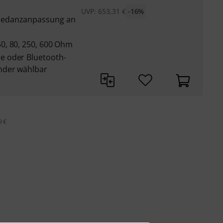
UVP:
653,31
€
-16%
pedanzanpassung an
0, 80, 250, 600 Ohm
e oder Bluetooth-
nder wählbar
9 €