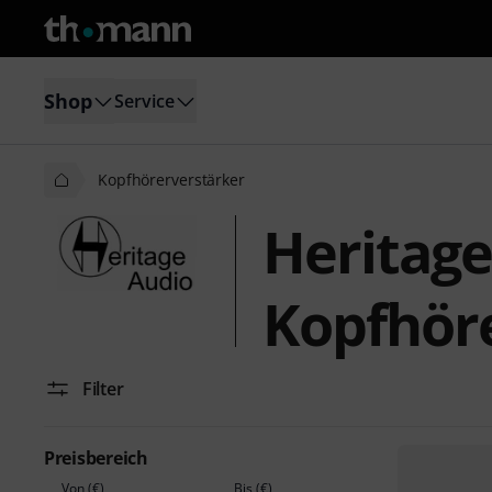
Shop
Service
Kopfhörerverstärker
Heritage
Kopfhör
Filter
Preisbereich
Von (€)
Bis (€)