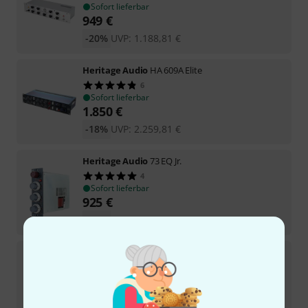
Sofort lieferbar
949
€
-20%
UVP:
1.188,81
€
Heritage Audio
HA 609A Elite
6
Sofort lieferbar
1.850
€
-18%
UVP:
2.259,81
€
Heritage Audio
73 EQ Jr.
4
Sofort lieferbar
925
€
-18%
UVP:
1.129,31
€
Heritage Audio
Grandchild 670
7
Kurzfristig lieferbar (2–5 Tage)
1.999
€