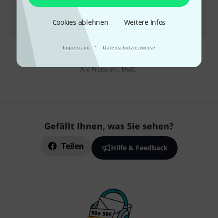
15
In ca. einer Woche lieferbar
Cookies ablehnen
Weitere Infos
19
€
·
Impressum
Datenschutzhinweise
Kostenloser Versand ab 29 €
Alle Preise inkl. MwSt.
Gefällt Ihnen, was Sie sehen?
Teilen
Hilfe & Feedback