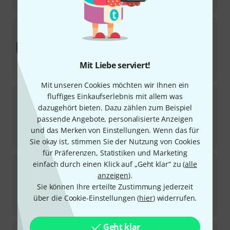
-16%
UVP:
2.378,81
€
Heritage Audio
Herchild 660
Sofort lieferbar
4.999
€
Mit Liebe serviert!
-24%
UVP:
6.543,81
€
Mit unseren Cookies möchten wir Ihnen ein
Heritage Audio
Motorcity EQualizer Stereo Set
fluffiges Einkaufserlebnis mit allem was
dazugehört bieten. Dazu zählen zum Beispiel
Sofort lieferbar
passende Angebote, personalisierte Anzeigen
2.999
€
und das Merken von Einstellungen. Wenn das für
-16%
UVP:
3.568
€
Sie okay ist, stimmen Sie der Nutzung von Cookies
für Präferenzen, Statistiken und Marketing
Heritage Audio
Herchild 670
einfach durch einen Klick auf „Geht klar“ zu (
alle
anzeigen
).
Auf Anfrage
Sie können Ihre erteilte Zustimmung jederzeit
9.999
€
über die Cookie-Einstellungen (
hier
) widerrufen.
-16%
UVP:
11.898,81
€
Geht klar
Heritage Audio
HABPNL