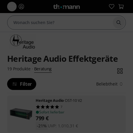
Suche 
Heritage Audio Effektgeräte
Beratung
19
Produkte
·
Filter
Beliebtheit
Heritage Audio
OST-10 V2
7
Sofort lieferbar
799
€
-21%
UVP:
1.010,31
€