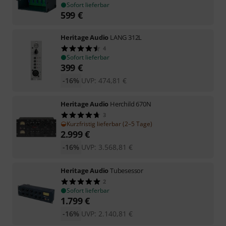
Sofort lieferbar
599
€
Heritage Audio
LANG 312L
4
Sofort lieferbar
399
€
-16%
UVP:
474,81
€
Heritage Audio
Herchild 670N
3
Kurzfristig lieferbar (2–5 Tage)
2.999
€
-16%
UVP:
3.568,81
€
Heritage Audio
Tubesessor
2
Sofort lieferbar
1.799
€
-16%
UVP:
2.140,81
€