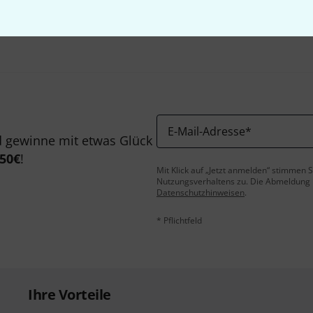
Teilen
Hilfe & Feedback
E-Mail-Adresse
*
 gewinne mit etwas Glück
50€
!
Mit Klick auf „Jetzt anmelden“ stimmen
Nutzungsverhaltens zu. Die Abmeldung is
Datenschutzhinweisen
.
* Pflichtfeld
Ihre Vorteile