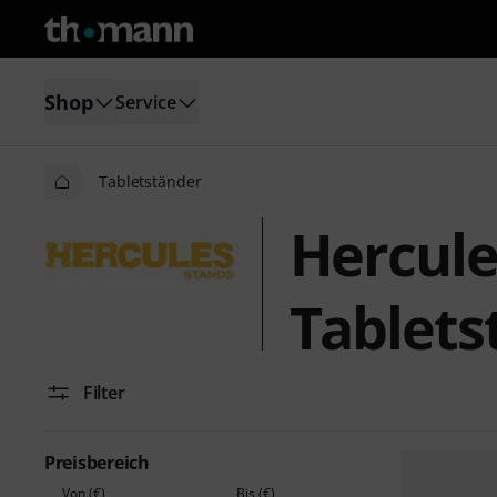
Shop
Service
Tabletständer
Hercule
Tablets
Filter
Preisbereich
Von (€)
Bis (€)