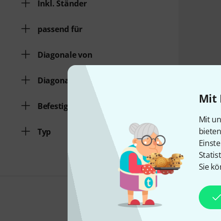
Inkl. Ständer
passend für
Diagonale von
Diagonale bis
Mit 
Befestigung
Mit un
biete
Typ
Einste
Statis
Sie kö