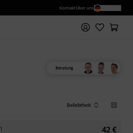
Kontakt
Über uns
DE / €
e mit Suchwort {searchTerm} starten
Beratung
Beliebtheit
42
€
1