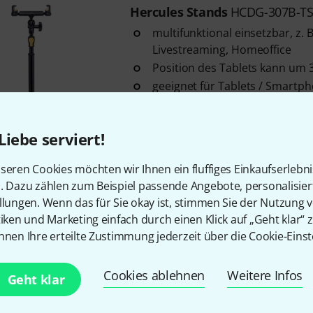
Hercules Stands
HCDG-307B-TS
multifunktional einsetzbar, z. B
Livestreaming, Homeoffice
Position des Tablets kann um
geeignet für Tablets / Smartp
von 15,5 - 33 cm (6,1" - 13")
Sofort lieferbar
Liebe serviert!
seren Cookies möchten wir Ihnen ein fluffiges Einkaufserlebn
Kostenloser Versand ab 2
n. Dazu zählen zum Beispiel passende Angebote, personalisie
Alle Preise inkl. MwSt.
llungen. Wenn das für Sie okay ist, stimmen Sie der Nutzung 
tiken und Marketing einfach durch einen Klick auf „Geht klar“ z
nnen Ihre erteilte Zustimmung jederzeit über die Cookie-Einst
Cookies ablehnen
Weitere Infos
Geht klar
Gefällt Ihnen, was Sie sehen?