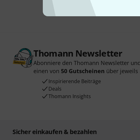
Thomann Newsletter
Abonniere den Thomann Newsletter und
einen von
50 Gutscheinen
über jeweils
Inspirierende Beiträge
Deals
Thomann Insights
Sicher einkaufen & bezahlen