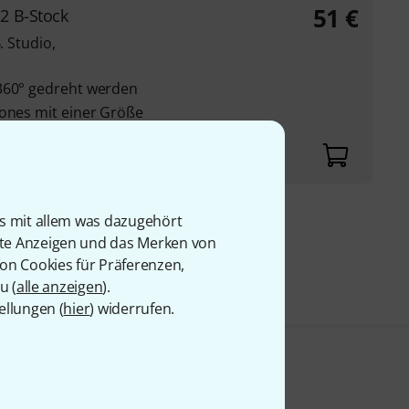
51
€
2 B-Stock
. Studio,
 360° gedreht werden
hones mit einer Größe
is mit allem was dazugehört
9 €
rte Anzeigen und das Merken von
von Cookies für Präferenzen,
u (
alle anzeigen
).
ellungen (
hier
) widerrufen.