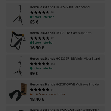
Hercules Stands
HC-DS-580B Cello Stand
96
Sofort lieferbar
65
€
Hercules Stands
HCHA-206 Care supports
17
Sofort lieferbar
16,90
€
Hercules Stands
HC-DS-571BB Violin Viola Stand
154
Sofort lieferbar
39
€
Hercules Stands
HCDSP-57WB Violin wall holder
11
In 4–5 Wochen lieferbar
18,40
€
Hercules Stands
HCDSP-57SB Violin wall holder