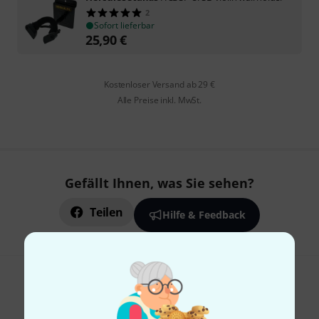
2
Sofort lieferbar
25,90
€
Kostenloser Versand ab 29 €
Alle Preise inkl. MwSt.
Gefällt Ihnen, was Sie sehen?
Teilen
Hilfe & Feedback