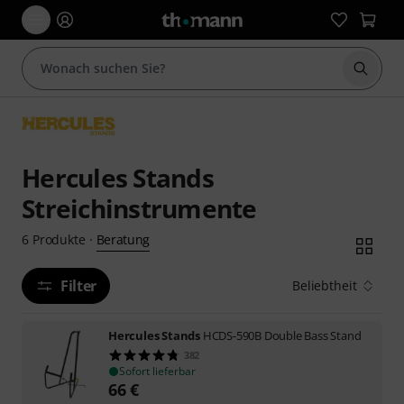
Suche 
Hercules Stands
Streichinstrumente
Beratung
6
Produkte
·
Filter
Beliebtheit
Hercules Stands
HCDS-590B Double Bass Stand
382
Sofort lieferbar
66
€