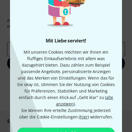
Thomann Newsletter
Abonniere den Thomann Newsletter und gewinne mit
etwas Glück einen von
50 Gutscheinen
über jeweils
50€
!
Inspirierende Beiträge
Deals
Thomann Insights
Mit Liebe serviert!
E-Mail-Adresse
*
Mit unseren Cookies möchten wir Ihnen ein
fluffiges Einkaufserlebnis mit allem was
Jetzt anmelden
dazugehört bieten. Dazu zählen zum Beispiel
passende Angebote, personalisierte Anzeigen
Mit Klick auf „Jetzt anmelden“ stimmen Sie dem Erhalt von E-Mail-
und das Merken von Einstellungen. Wenn das für
Werbung und einer Messung des E-Mail-Nutzungsverhaltens zu. Die
Sie okay ist, stimmen Sie der Nutzung von Cookies
Abmeldung ist jederzeit möglich. Weitere Informationen finden Sie in
für Präferenzen, Statistiken und Marketing
unseren
Datenschutzhinweisen
.
einfach durch einen Klick auf „Geht klar“ zu (
alle
* Pflichtfeld
anzeigen
).
Sie können Ihre erteilte Zustimmung jederzeit
über die Cookie-Einstellungen (
hier
) widerrufen.
Sicher einkaufen & bezahlen