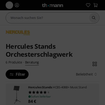
Suche 
Hercules Stands
Orchesterschlagwerk
Beratung
6
Produkte
·
Filter
Beliebtheit
Hercules Stands
HCBS-408B+ Music Stand
6
Sofort lieferbar
84
€