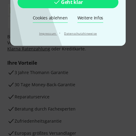
Geht klar
Cookies ablehnen
Weitere Infos
·
Impressum
Datenschutzhinweise
Bezahlen Sie vertraulich und sicher per Nachnahme,
Vorkasse, PayPal, Amazon Pay,
Klarna Sofort bezahlen
,
Klarna Ratenzahlung
oder Kreditkarte.
Ihre Vorteile
3 Jahre Thomann Garantie
30 Tage Money-Back-Garantie
Reparaturservice
Beratung durch Fachexperten
Zufriedenheitsgarantie
Europas größtes Versandlager