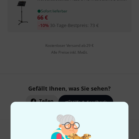
Sofort lieferbar
66
€
-10%
30-Tage-Bestpreis
:
73
€
Kostenloser Versand ab 29 €
Alle Preise inkl. MwSt.
Gefällt Ihnen, was Sie sehen?
Teilen
Hilfe & Feedback