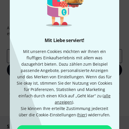
Thomann Newsletter
Abonniere den Thomann Newsletter und gewinne mit
etwas Glück einen von
50 Gutscheinen
über jeweils
50€
!
Mit Liebe serviert!
Inspirierende Beiträge
Deals
Thomann Insights
Mit unseren Cookies möchten wir Ihnen ein
E-Mail-Adresse
*
fluffiges Einkaufserlebnis mit allem was
dazugehört bieten. Dazu zählen zum Beispiel
Jetzt anmelden
passende Angebote, personalisierte Anzeigen
und das Merken von Einstellungen. Wenn das für
Sie okay ist, stimmen Sie der Nutzung von Cookies
Mit Klick auf „Jetzt anmelden“ stimmen Sie dem Erhalt von E-Mail-
Werbung und einer Messung des E-Mail-Nutzungsverhaltens zu. Die
für Präferenzen, Statistiken und Marketing
Abmeldung ist jederzeit möglich. Weitere Informationen finden Sie in
einfach durch einen Klick auf „Geht klar“ zu (
alle
unseren
Datenschutzhinweisen
.
anzeigen
).
* Pflichtfeld
Sie können Ihre erteilte Zustimmung jederzeit
über die Cookie-Einstellungen (
hier
) widerrufen.
Sicher einkaufen & bezahlen