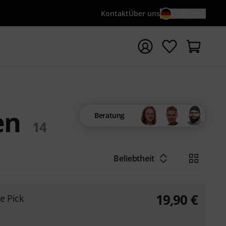
Kontakt
Über uns
DE / €
e mit Suchwort {searchTerm} starten
en
Beratung
14
Beliebtheit
19,90
€
e Pick