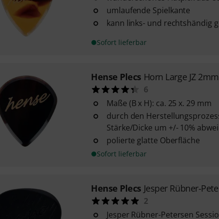
umlaufende Spielkante
kann links- und rechtshändig 
Sofort lieferbar
Hense Plecs
Horn Large JZ 2mm
6
Maße (B x H): ca. 25 x. 29 mm
durch den Herstellungsprozes
Stärke/Dicke um +/- 10% abwe
polierte glatte Oberfläche
Sofort lieferbar
Hense Plecs
Jesper Rübner-Pete
2
Jesper Rübner-Petersen Sessio