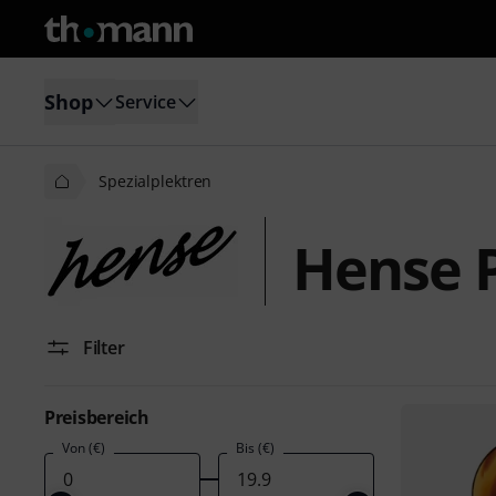
Shop
Service
Spezialplektren
Hense P
Filter
Preisbereich
Von (€)
Bis (€)