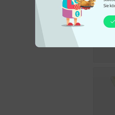
Sie kö