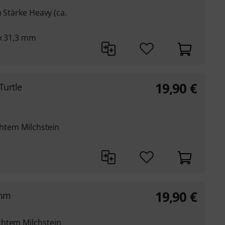
n Stärke Heavy (ca.
 x 31,3 mm
19,90
€
Turtle
chtem Milchstein
19,90
€
2mm
chtem Milchstein