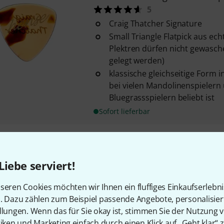
5
Craig Thatcher Signature
Small Triangle Flatpick aus ech
Plektren dürfen nicht gewasch
gelegt werden)
klassische gleichseitige Form i
bei vielen Mandolinenspielern
Bluegrassspielern beliebt ist
Sofort lieferbar
Hense Plecs
Happy Turtle GG50
6
Liebe serviert!
klassische Tear Drop Jazz Form 
mm Stärke
seren Cookies möchten wir Ihnen ein fluffiges Einkaufserlebn
aus echtem Milchstein
n. Dazu zählen zum Beispiel passende Angebote, personalisie
llungen. Wenn das für Sie okay ist, stimmen Sie der Nutzung 
Maße (B x H): ca. 24 x 28 mm
tiken und Marketing einfach durch einen Klick auf „Geht klar“ z