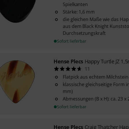
Spielkanten
Stärke: 1,6 mm
die gleichen Maße wie das Hap
aus dem Black Knight Kunststof
Durchsetzungskraft
Sofort lieferbar
Hense Plecs
Happy Turtle JZ 1
11
Flatpick aus echtem Milchstein
klassische gleichseitige Form i
mm)
Abmessungen (B x H): ca. 23 x
Sofort lieferbar
Hense Plecs
Craig Thatcher Hap