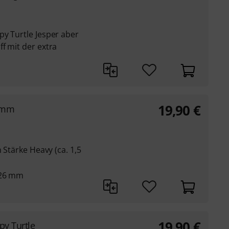
py Turtle Jesper aber
f mit der extra
19,90
€
,5mm
n Stärke Heavy (ca. 1,5
 26 mm
19,90
€
py Turtle