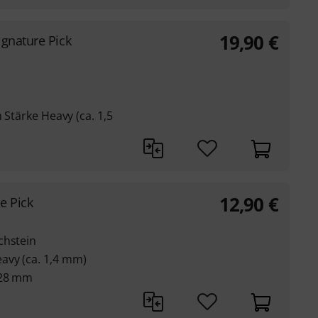
19,90
€
gnature Pick
n Stärke Heavy (ca. 1,5
12,90
€
e Pick
chstein
avy (ca. 1,4 mm)
 28 mm