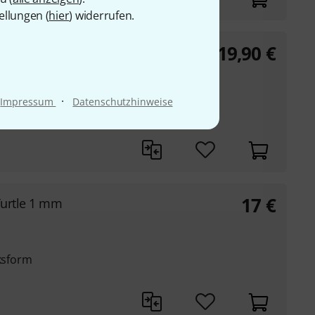
ellungen (
hier
) widerrufen.
19,90
€
py Turtle
·
Impressum
Datenschutzhinweise
17
€
Turtle 1 mm
cksform