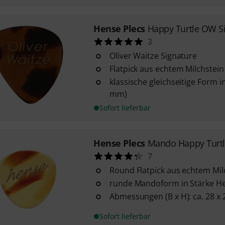
Hense Plecs
Happy Turtle OW Si
3
Oliver Waitze Signature
Flatpick aus echtem Milchstein
klassische gleichseitige Form i
mm)
Sofort lieferbar
Hense Plecs
Mando Happy Turtl
7
Round Flatpick aus echtem Mil
runde Mandoform in Stärke He
Abmessungen (B x H): ca. 28 x
Sofort lieferbar