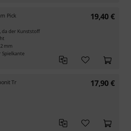
19,40
€
m Pick
, da der Kunststoff
ht
1,2 mm
 Spielkante
17,90
€
onit Tr