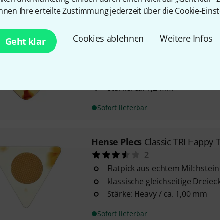
Sofort lieferbar
nnen Ihre erteilte Zustimmung jederzeit über die Cookie-Einst
Hense Plecs
Small Triangle Hap
Cookies ablehnen
Weitere Infos
Geht klar
3
Flatpick aus echtem Milchstein
klassische gleichseitige Form
Stärke: ca. 1,2 mm
Sofort lieferbar
Hense Plecs
Classic TRI Happy 
2
Flatpick aus echtem Milchstein
klassische gleichseitige Dreie
Stärke: Heavy / ca. 1,00 mm
Sofort lieferbar