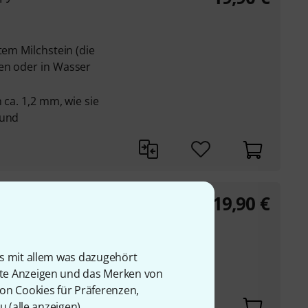
tem Milchstein (die
en oder in Wasser
n ca. 1,2 mm, wie sie
 und
19,90
€
 XH Pick
(GG50) in XH in ca. 2
is mit allem was dazugehört
rte Anzeigen und das Merken von
von Cookies für Präferenzen,
u (
alle anzeigen
).