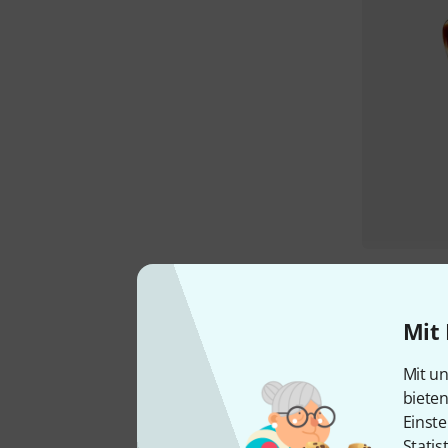
Mit 
Mit un
biete
Einste
Statis