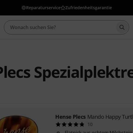
Reparaturservice
Zufriedenheitsgarantie
Such
lecs Spezialplektr
Hense Plecs
Mando Happy Turtl
10
Flatpick aus echtem Milchstein