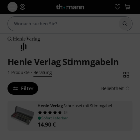
Suche 
Henle Verlag Stimmgabeln
Beratung
1
Produkte
·
Filter
Beliebtheit
Henle Verlag
Schreibset mit Stimmgabel
34
Sofort lieferbar
14,90
€