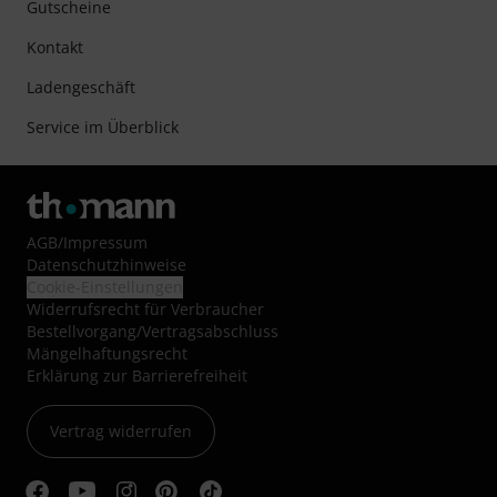
Gutscheine
Kontakt
Ladengeschäft
Service im Überblick
AGB
/
Impressum
Datenschutzhinweise
Cookie-Einstellungen
Widerrufsrecht für Verbraucher
Bestellvorgang/Vertragsabschluss
Mängelhaftungsrecht
Erklärung zur Barrierefreiheit
Vertrag widerrufen