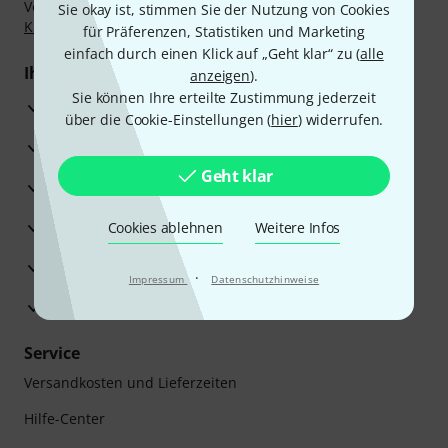
Vorkasse, PayPal, Amazon Pay,
Klarna Sofort bezahlen
,
Sie okay ist, stimmen Sie der Nutzung von Cookies
Klarna Ratenzahlung
oder Kreditkarte.
für Präferenzen, Statistiken und Marketing
einfach durch einen Klick auf „Geht klar“ zu (
alle
Ihre Vorteile
anzeigen
).
Sie können Ihre erteilte Zustimmung jederzeit
3 Jahre Thomann Garantie
über die Cookie-Einstellungen (
hier
) widerrufen.
30 Tage Money-Back-Garantie
Geht klar
Reparaturservice
Beratung durch Fachexperten
Cookies ablehnen
Weitere Infos
Zufriedenheitsgarantie
·
Impressum
Datenschutzhinweise
Europas größtes Versandlager
Service
Versandkosten und Lieferzeiten
Hilfe-Center