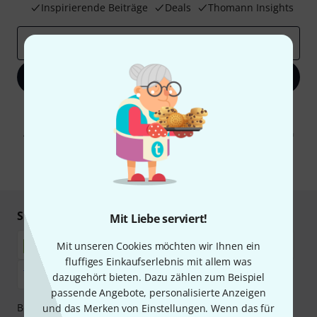
Inspirierende Beiträge
Deals
Thomann Insights
E-Mail-Adresse
*
Jetzt anmelden
Mit Klick auf „Jetzt anmelden“ stimmen Sie dem Erhalt von E-Mail-
Werbung und einer Messung des E-Mail-Nutzungsverhaltens zu. Die
Abmeldung ist jederzeit möglich. Weitere Informationen finden Sie in
unseren
Datenschutzhinweisen
.
* Pflichtfeld
Sicher einkaufen & bezahlen
Mit Liebe serviert!
Mit unseren Cookies möchten wir Ihnen ein
fluffiges Einkaufserlebnis mit allem was
dazugehört bieten. Dazu zählen zum Beispiel
passende Angebote, personalisierte Anzeigen
Bezahlen Sie vertraulich und sicher per Nachnahme,
und das Merken von Einstellungen. Wenn das für