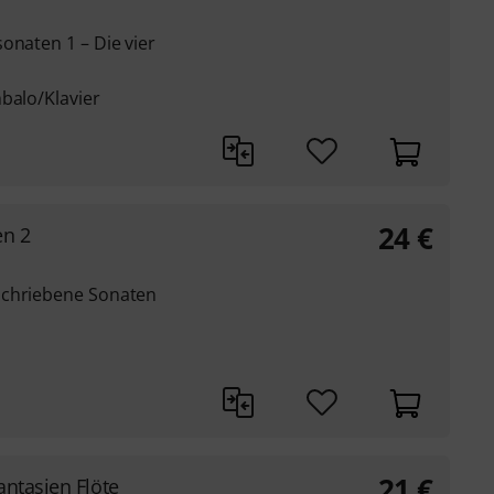
onaten 1 – Die vier
balo/Klavier
24
€
en 2
schriebene Sonaten
21
€
ntasien Flöte