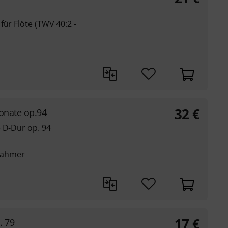
für Flöte (TWV 40:2 -
32
€
onate op.94
 D-Dur op. 94
Rahmer
17
€
. 79