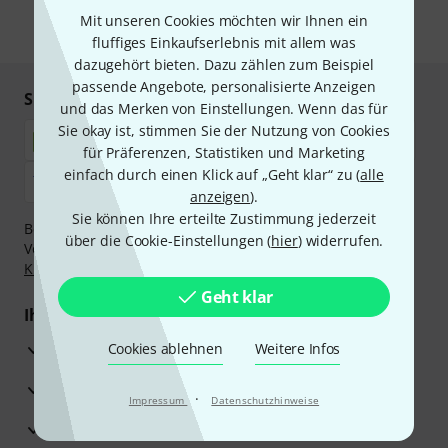
Mit unseren Cookies möchten wir Ihnen ein
* Pflichtfeld
fluffiges Einkaufserlebnis mit allem was
dazugehört bieten. Dazu zählen zum Beispiel
passende Angebote, personalisierte Anzeigen
Sicher einkaufen & bezahlen
und das Merken von Einstellungen. Wenn das für
Sie okay ist, stimmen Sie der Nutzung von Cookies
für Präferenzen, Statistiken und Marketing
einfach durch einen Klick auf „Geht klar“ zu (
alle
anzeigen
).
Sie können Ihre erteilte Zustimmung jederzeit
Bezahlen Sie vertraulich und sicher per Nachnahme,
über die Cookie-Einstellungen (
hier
) widerrufen.
Vorkasse, PayPal, Amazon Pay,
Klarna Sofort bezahlen
,
Klarna Ratenzahlung
oder Kreditkarte.
Geht klar
Ihre Vorteile
3 Jahre Thomann Garantie
Cookies ablehnen
Weitere Infos
30 Tage Money-Back-Garantie
·
Impressum
Datenschutzhinweise
Reparaturservice