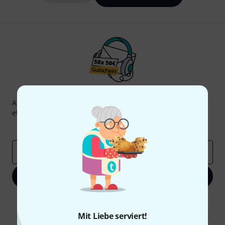
Thomann Newsletter
Abonniere den Thomann Newsletter und gewinne mit
etwas Glück einen von
50 Gutscheinen
über jeweils
50€
!
Inspirierende Beiträge
Deals
Thomann Insights
E-Mail-Adresse
*
Jetzt anmelden
Mit Klick auf „Jetzt anmelden“ stimmen Sie dem Erhalt von E-Mail-
Werbung und einer Messung des E-Mail-Nutzungsverhaltens zu. Die
Mit Liebe serviert!
Abmeldung ist jederzeit möglich. Weitere Informationen finden Sie in
unseren
Datenschutzhinweisen
.