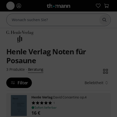
Suche 
Henle Verlag Noten für
Posaune
Beratung
3
Produkte
·
Filter
Beliebtheit
Henle Verlag
David Concertino op.4
1
Sofort lieferbar
16
€