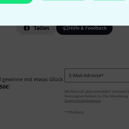
Gefällt Ihnen, was Sie sehen?
Teilen
Hilfe & Feedback
E-Mail-Adresse
*
 gewinne mit etwas Glück
50€
!
Mit Klick auf „Jetzt anmelden“ stimmen
Nutzungsverhaltens zu. Die Abmeldung is
Datenschutzhinweisen
.
* Pflichtfeld