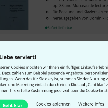
op. 88 und Morceau de lecture
für Posaune und Klavier: Urte
herausgegeben von Dominik 
Sofort lieferbar
Kostenloser Versand ab 2
Alle Preise inkl. MwSt.
Liebe serviert!
seren Cookies möchten wir Ihnen ein fluffiges Einkaufserlebn
n. Dazu zählen zum Beispiel passende Angebote, personalisie
llungen. Wenn das für Sie okay ist, stimmen Sie der Nutzung 
tiken und Marketing einfach durch einen Klick auf „Geht klar“ z
nnen Ihre erteilte Zustimmung jederzeit über die Cookie-Einst
Cookies ablehnen
Weitere Infos
Geht klar