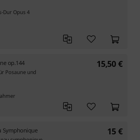
s-Dur Opus 4
15,50
€
ine op.144
 für Posaune und
Rahmer
15
€
u Symphonique
rceau symphonique