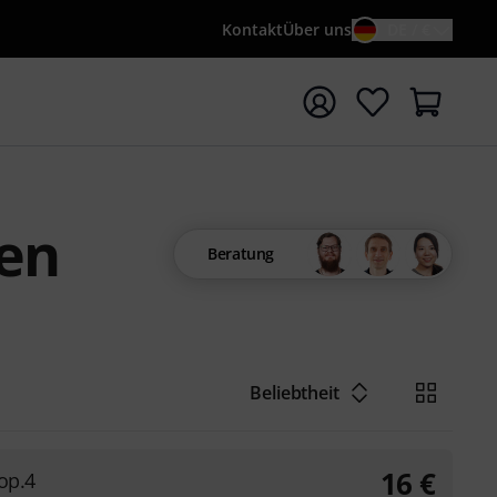
Kontakt
Über uns
DE / €
e mit Suchwort {searchTerm} starten
ten
Beratung
Beliebtheit
16
€
op.4