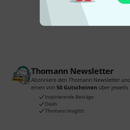
Thomann Newsletter
Abonniere den Thomann Newsletter und
einen von
50 Gutscheinen
über jeweils
Inspirierende Beiträge
Deals
Thomann Insights