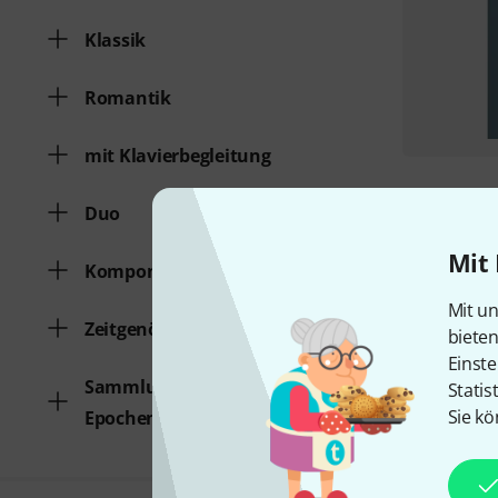
Klassik
Romantik
mit Klavierbegleitung
Duo
Mit 
Komponist
Mit un
Zeitgenössische Klassik
biete
Einste
Sammlungen verschiedener
Statis
Sie kö
Epochen