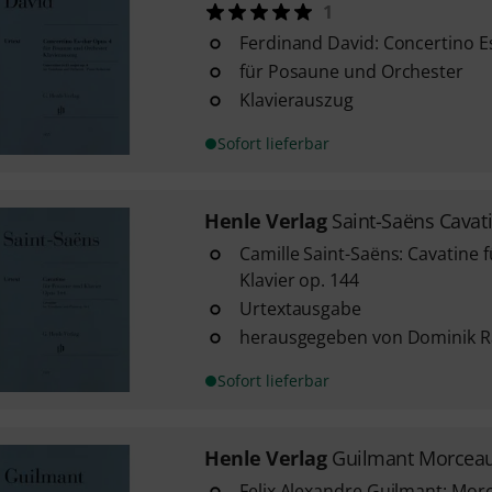
1
Ferdinand David: Concertino E
für Posaune und Orchester
Klavierauszug
Sofort lieferbar
Henle Verlag
Saint-Saëns Cavat
Camille Saint-Saëns: Cavatine
Klavier op. 144
Urtextausgabe
herausgegeben von Dominik 
Sofort lieferbar
Henle Verlag
Guilmant Morcea
Felix Alexandre Guilmant: Mo