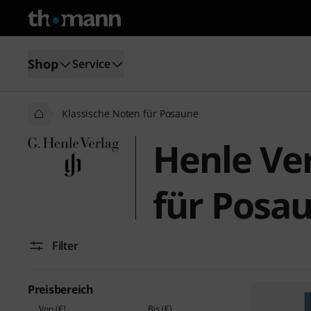
Shop
Service
Klassische Noten für Posaune
Henle Ver
für Posa
Filter
Preisbereich
Von (€)
Bis (€)