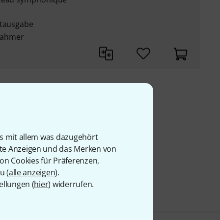
xtausgabe
Rahmer
9 €
is mit allem was dazugehört
rte Anzeigen und das Merken von
von Cookies für Präferenzen,
u (
alle anzeigen
).
ellungen (
hier
) widerrufen.